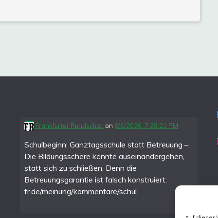
Frankfurter Rundschau
on
8/6/2026, 7:28:21 PM
Schulbeginn: Ganztagsschule statt Betreuung –
Die Bildungsschere könnte auseinandergehen,
statt sich zu schließen. Denn die
Betreuungsgarantie ist falsch konstruiert.
fr.de/meinung/kommentare/schul
Auf dieser