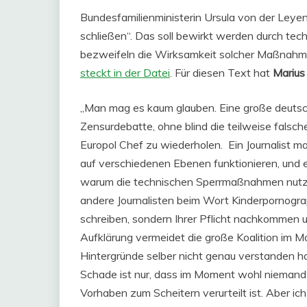
Bundesfamilienministerin Ursula von der Leyen
schließen“. Das soll bewirkt werden durch tec
bezweifeln die Wirksamkeit solcher Maßnahme
steckt in der Datei
. Für diesen Text hat
Marius
„Man mag es kaum glauben. Eine große deutsche
Zensurdebatte, ohne blind die teilweise fals
Europol Chef zu wiederholen.
Ein Journalist m
auf verschiedenen Ebenen funktionieren, und e
warum die technischen Sperrmaßnahmen nutzlos
andere Journalisten beim Wort Kinderpornograp
schreiben, sondern Ihrer Pflicht nachkommen u
Aufklärung vermeidet die große Koalition im Mo
Hintergründe selber nicht genau verstanden ha
Schade ist nur, dass im Moment wohl niemand 
Vorhaben zum Scheitern verurteilt ist. Aber ich