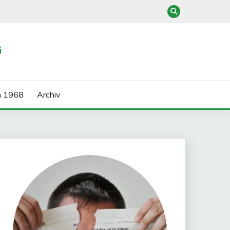
G
n 1968
Archiv