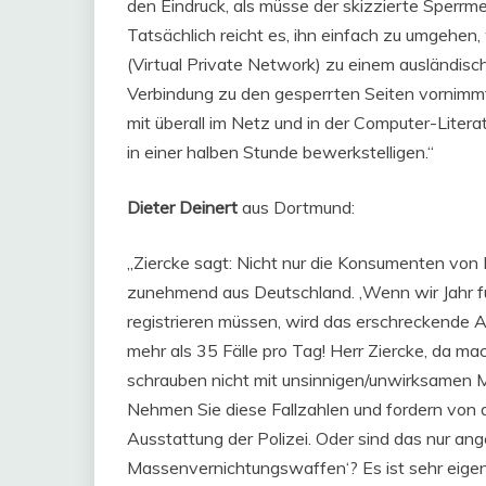
den Eindruck, als müsse der skizzierte Sper
Tatsächlich reicht es, ihn einfach zu umgehen,
(Virtual Private Network) zu einem ausländis
Verbindung zu den gesperrten Seiten vornimmt
mit überall im Netz und in der Computer-Litera
in einer halben Stunde bewerkstelligen.“
Dieter Deinert
aus Dortmund:
„Ziercke sagt: Nicht nur die Konsumenten von
zunehmend aus Deutschland. ‚Wenn wir Jahr f
registrieren müssen, wird das erschreckende A
mehr als 35 Fälle pro Tag! Herr Ziercke, da mach
schrauben nicht mit unsinnigen/unwirksamen Mi
Nehmen Sie diese Fallzahlen und fordern von d
Ausstattung der Polizei. Oder sind das nur a
Massenvernichtungswaffen‘? Es ist sehr eigen