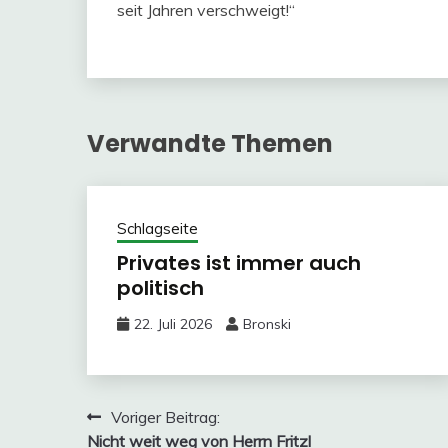
seit Jahren verschweigt!“
Verwandte Themen
Schlagseite
Privates ist immer auch
politisch
22. Juli 2026
Bronski
Beitragsnavigation
Voriger Beitrag:
Nicht weit weg von Herrn Fritzl