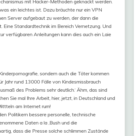
rmechanismus mit Hacker-Methoden geknackt werden.
 was ein leichtes ist. Dazu bräuchte nur ein VPN
chen Server aufgebaut zu werden, der dann die
. Eine Standardtechnik im Bereich Vernetzung. Und
tur verfügbaren Anleitungen kann dies auch ein Laie
 Kinderpornografie, sondern auch die Täter kommen
ür Jahr rund 13000 Fälle von Kindesmissbrauch
usmaß des Problems sehr deutlich.‘ Ähm, das sind
en Sie mal Ihre Arbeit, hier, jetzt, in Deutschland und
ttteln am Internet rum!
en Politikern bessere personelle, technische
ngenommene Daten a la ‚Bush und die
artig, dass die Presse solche schlimmen Zustände