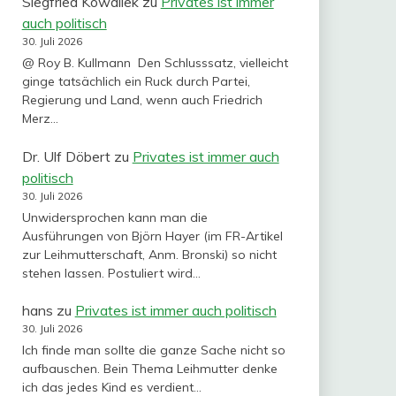
Siegfried Kowallek
zu
Privates ist immer
auch politisch
30. Juli 2026
@ Roy B. Kullmann Den Schlusssatz, vielleicht
ginge tatsächlich ein Ruck durch Partei,
Regierung und Land, wenn auch Friedrich
Merz…
Dr. Ulf Döbert
zu
Privates ist immer auch
politisch
30. Juli 2026
Unwidersprochen kann man die
Ausführungen von Björn Hayer (im FR-Artikel
zur Leihmutterschaft, Anm. Bronski) so nicht
stehen lassen. Postuliert wird…
hans
zu
Privates ist immer auch politisch
30. Juli 2026
Ich finde man sollte die ganze Sache nicht so
aufbauschen. Bein Thema Leihmutter denke
ich das jedes Kind es verdient…