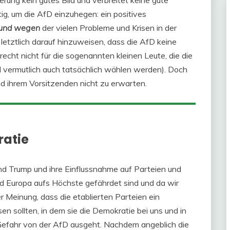
ierung kein gutes Bild und verbreitet keine gute
g, um die AfD einzuhegen: ein positives
 und wegen
der vielen Probleme und Krisen in der
letztlich darauf hinzuweisen, dass die AfD keine
echt nicht für die sogenannten kleinen Leute, die die
 vermutlich auch tatsächlich wählen werden). Doch
nd ihrem Vorsitzenden nicht zu erwarten.
ratie
d Trump und ihre Einflussnahme auf Parteien und
und Europa aufs Höchste gefährdet sind und da wir
r Meinung, dass die etablierten Parteien ein
n sollten, in dem sie die Demokratie bei uns und in
 Gefahr von der AfD ausgeht. Nachdem angeblich die