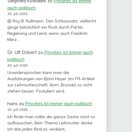
Siegfried Kowallek
zu
Privates ist immer
auch politisch
30. Juli 2026
@ Roy B. Kullmann Den Schlusssatz, vielleicht
ginge tatsächlich ein Ruck durch Partei,
Regierung und Land, wenn auch Friedrich
Merz…
Dr. Ulf Döbert
zu
Privates ist immer auch
politisch
30. Juli 2026
Unwidersprochen kann man die
Ausführungen von Björn Hayer (im FR-Artikel
zur Leihmutterschaft, Anm. Bronski) so nicht
stehen lassen. Postuliert wird…
hans
zu
Privates ist immer auch politisch
30. Juli 2026
Ich finde man sollte die ganze Sache nicht so
aufbauschen. Bein Thema Leihmutter denke
ich das jedes Kind es verdient…