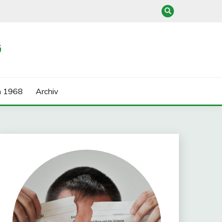
G
n 1968
Archiv