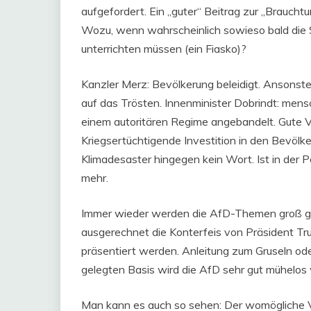
aufgefordert. Ein „guter“ Beitrag zur „Braucht
Wozu, wenn wahrscheinlich sowieso bald die Sc
unterrichten müssen (ein Fiasko)?
Kanzler Merz: Bevölkerung beleidigt. Ansonste
auf das Trösten. Innenminister Dobrindt: mens
einem autoritären Regime angebandelt. Gute V
Kriegsertüchtigende Investition in den Bevö
Klimadesaster hingegen kein Wort. Ist in der 
mehr.
Immer wieder werden die AfD-Themen groß ge
ausgerechnet die Konterfeis von Präsident Tr
präsentiert werden. Anleitung zum Gruseln o
gelegten Basis wird die AfD sehr gut mühelo
Man kann es auch so sehen: Der womögliche V