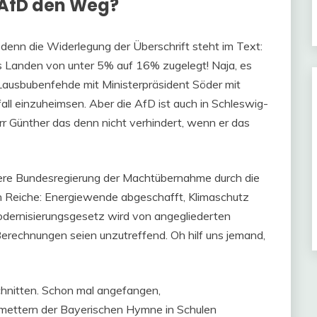
r AfD den Weg?
enn die Widerlegung der Überschrift steht im Text:
rs Landen von unter 5% auf 16% zugelegt! Naja, es
 Lausbubenfehde mit Ministerpräsident Söder mit
ll einzuheimsen. Aber die AfD ist auch in Schleswig-
r Günther das denn nicht verhindert, wenn er das
ere Bundesregierung der Machtübernahme durch die
n Reiche: Energiewende abgeschafft, Klimaschutz
odernisierungsgesetz wird von angegliederten
 Berechnungen seien unzutreffend. Oh hilf uns jemand,
hnitten. Schon mal angefangen,
hmettern der Bayerischen Hymne in Schulen