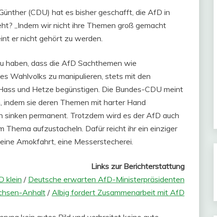
Günther (CDU) hat es bisher geschafft, die AfD in
eht? „Indem wir nicht ihre Themen groß gemacht
nt er nicht gehört zu werden.
 zu haben, dass die AfD Sachthemen wie
s Wahlvolks zu manipulieren, stets mit den
ie Hass und Hetze begünstigen. Die Bundes-CDU meint
, indem sie deren Themen mit harter Hand
n sinken permanent. Trotzdem wird es der AfD auch
m Thema aufzustacheln. Dafür reicht ihr ein einziger
B. eine Amokfahrt, eine Messerstecherei.
Links zur Berichterstattung
D klein
/
Deutsche erwarten AfD-Ministerpräsidenten
chsen-Anhalt
/
Albig fordert Zusammenarbeit mit AfD