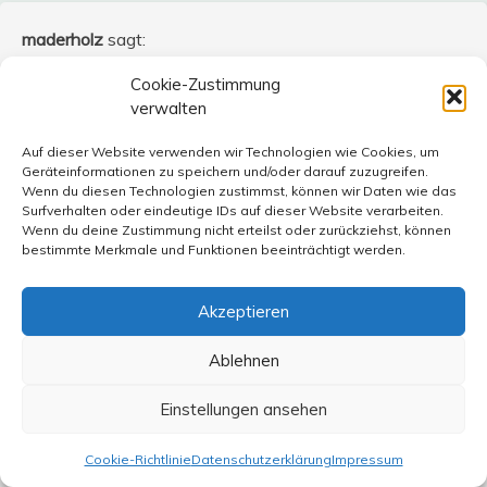
maderholz
sagt:
25. September 2013 um 18:27 Uhr
Cookie-Zustimmung
@ 6, Max Wedell,
verwalten
Auf dieser Website verwenden wir Technologien wie Cookies, um
Man mag zur 5%-Hürde bei Wahlen nach den
Geräteinformationen zu speichern und/oder darauf zuzugreifen.
diesmaligen Ergebnissen durchaus Bedenken äußern.
Wenn du diesen Technologien zustimmst, können wir Daten wie das
Aber eines sollte man sich immer vor Augen halten :
Surfverhalten oder eindeutige IDs auf dieser Website verarbeiten.
Wenn du deine Zustimmung nicht erteilst oder zurückziehst, können
Wer die Bedingungen nicht erfüllt, gehört nicht dazu, darf
bestimmte Merkmale und Funktionen beeinträchtigt werden.
nicht mitspielen ! Er hat eben nicht genug Masse hinter
sich gebracht…
Akzeptieren
Das hat auch etwas für sich. Oder wollen wir eine z.B.
„20%-Partei“, die sich mühsam vier bis fünf weitere
Ablehnen
kleine Parteien suchen muss, um eine Mehrheit zu bilden
? Wie stabil wäre das ?
Einstellungen ansehen
Cookie-Richtlinie
Datenschutzerklärung
Impressum