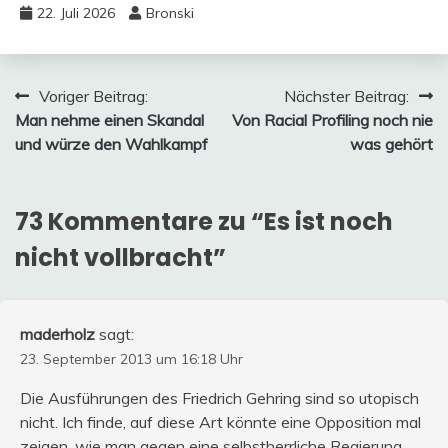
22. Juli 2026
Bronski
Beitragsnavigation
Voriger Beitrag:
Nächster Beitrag:
Man nehme einen Skandal
Von Racial Profiling noch nie
und würze den Wahlkampf
was gehört
73 Kommentare zu “
Es ist noch
nicht vollbracht
”
maderholz
sagt:
23. September 2013 um 16:18 Uhr
Die Ausführungen des Friedrich Gehring sind so utopisch
nicht. Ich finde, auf diese Art könnte eine Opposition mal
zeigen, wie man gegen eine selbstherrliche Regierung