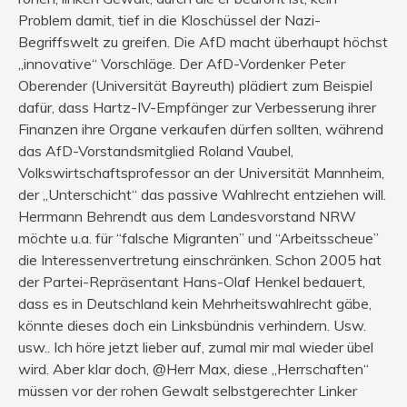
Problem damit, tief in die Kloschüssel der Nazi-
Begriffswelt zu greifen. Die AfD macht überhaupt höchst
„innovative“ Vorschläge. Der AfD-Vordenker Peter
Oberender (Universität Bayreuth) plädiert zum Beispiel
dafür, dass Hartz-IV-Empfänger zur Verbesserung ihrer
Finanzen ihre Organe verkaufen dürfen sollten, während
das AfD-Vorstandsmitglied Roland Vaubel,
Volkswirtschaftsprofessor an der Universität Mannheim,
der „Unterschicht“ das passive Wahlrecht entziehen will.
Herrmann Behrendt aus dem Landesvorstand NRW
möchte u.a. für “falsche Migranten” und “Arbeitsscheue”
die Interessenvertretung einschränken. Schon 2005 hat
der Partei-Repräsentant Hans-Olaf Henkel bedauert,
dass es in Deutschland kein Mehrheitswahlrecht gäbe,
könnte dieses doch ein Linksbündnis verhindern. Usw.
usw.. Ich höre jetzt lieber auf, zumal mir mal wieder übel
wird. Aber klar doch, @Herr Max, diese „Herrschaften“
müssen vor der rohen Gewalt selbstgerechter Linker