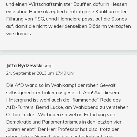
und einen Wirtschaftsminister Bouffier, dafür in Hessen
eine ohne Häme akzeptierte rotrotgrüne Koalition unter
Führung von TSG, unnd Hannelore passt auf die Stones
auf, damit die nicht wieder denselben Blödsinn verzapfen
wie damals.
Jutta Rydzewski
sagt:
24. September 2013 um 17:49 Uhr
Die AfD war also im Wahlkampf der rohen Gewalt
selbstgerechter Linker ausgesetzt. Aha! Auf diesem
Hintergrund ist wohl auch die „flammende“ Rede des
AfD-Führers, Bernd Lucke, am Wahlabend zu verstehen.
O-Ton Lucke: „Wir haben so viel an Entartung von
Demokratie und Parlamentarismus in den letzten vier
Jahren erlebt“. Der Herr Professor hat also, trotz der
rohen, linken Gewalt, durch die er bedroht ist, kein