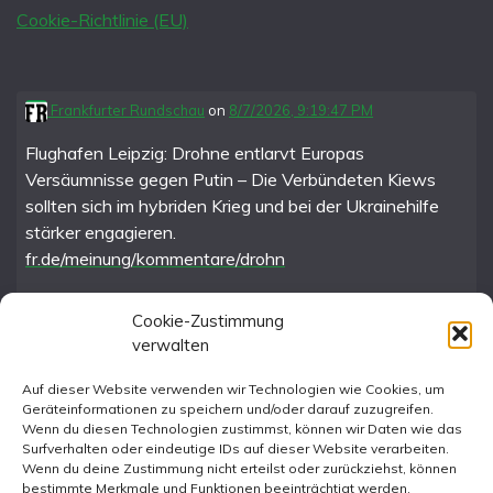
Cookie-Richtlinie (EU)
Frankfurter Rundschau
on
8/7/2026, 9:19:47 PM
Flughafen Leipzig: Drohne entlarvt Europas
Versäumnisse gegen Putin – Die Verbündeten Kiews
sollten sich im hybriden Krieg und bei der Ukrainehilfe
stärker engagieren.
fr.de/meinung/kommentare/drohn
Cookie-Zustimmung
verwalten
FR im Fediverse
Auf dieser Website verwenden wir Technologien wie Cookies, um
Geräteinformationen zu speichern und/oder darauf zuzugreifen.
Instagram
Wenn du diesen Technologien zustimmst, können wir Daten wie das
Surfverhalten oder eindeutige IDs auf dieser Website verarbeiten.
Wenn du deine Zustimmung nicht erteilst oder zurückziehst, können
bestimmte Merkmale und Funktionen beeinträchtigt werden.