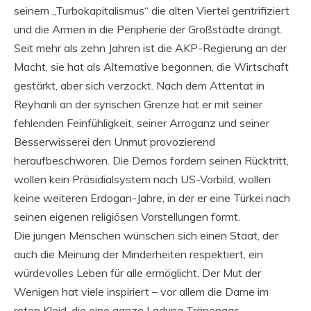
seinem „Turbokapitalismus“ die alten Viertel gentrifiziert
und die Armen in die Peripherie der Großstädte drängt.
Seit mehr als zehn Jahren ist die AKP-Regierung an der
Macht, sie hat als Alternative begonnen, die Wirtschaft
gestärkt, aber sich verzockt. Nach dem Attentat in
Reyhanli an der syrischen Grenze hat er mit seiner
fehlenden Feinfühligkeit, seiner Arroganz und seiner
Besserwisserei den Unmut provozierend
heraufbeschworen. Die Demos fordern seinen Rücktritt,
wollen kein Präsidialsystem nach US-Vorbild, wollen
keine weiteren Erdogan-Jahre, in der er eine Türkei nach
seinen eigenen religiösen Vorstellungen formt.
Die jungen Menschen wünschen sich einen Staat, der
auch die Meinung der Minderheiten respektiert, ein
würdevolles Leben für alle ermöglicht. Der Mut der
Wenigen hat viele inspiriert – vor allem die Dame im
roten Kleid, die eine ganze Ladung Tränengas