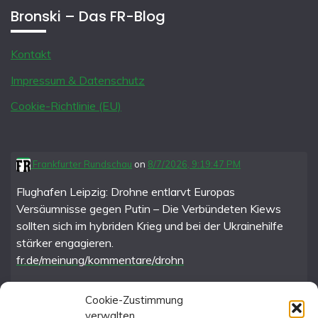
Bronski – Das FR-Blog
Kontakt
Impressum & Datenschutz
Cookie-Richtlinie (EU)
Frankfurter Rundschau
on
8/7/2026, 9:19:47 PM
Flughafen Leipzig: Drohne entlarvt Europas
Versäumnisse gegen Putin – Die Verbündeten Kiews
sollten sich im hybriden Krieg und bei der Ukrainehilfe
stärker engagieren.
fr.de/meinung/kommentare/drohn
Cookie-Zustimmung
verwalten