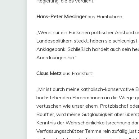
Regierung, die es verdient.“
Hans-Peter Mieslinger
aus Hambühren:
„Wenn nur ein Fünkchen politischer Anstand u
Landespolitikern steckt, haben sie schleunigst
Anklagebank. Schließlich handelt auch sein heu
Anordnungen hin.“
Claus Metz
aus Frankfurt:
„Mir ist durch meine katholisch-konservative E
hochstehenden Ehrenmännern in die Wiege gel
vertuschen wie unser ehem. Protzbischof ode
Bouffier, wird meine Gutgläubigkeit aber über
Kenntnis der Wahrscheinlichkeitsrechnung dara
Verfassungsschützer Temme rein zufällig just