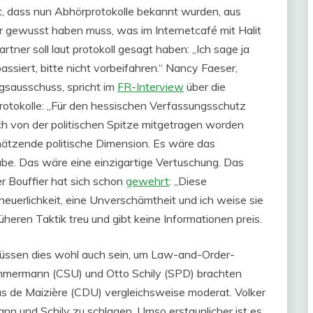
, dass nun Abhörprotokolle bekannt wurden, aus
gewusst haben muss, was im Internetcafé mit Halit
er soll laut protokoll gesagt haben: „Ich sage ja
siert, bitte nicht vorbeifahren.“ Nancy Faeser,
sausschuss, spricht im
FR-Interview
über die
tokolle: „Für den hessischen Verfassungsschutz
h von der politischen Spitze mitgetragen worden
schätzende politische Dimension. Es wäre das
abe. Das wäre eine einzigartige Vertuschung. Das
r Bouffier hat sich schon
gewehrt
: „Diese
euerlichkeit, eine Unverschämtheit und ich weise sie
früheren Taktik treu und gibt keine Informationen preis.
müssen dies wohl auch sein, um Law-and-Order-
 Zimmermann (CSU) und Otto Schily (SPD) brachten
s de Maizière (CDU) vergleichsweise moderat. Volker
n und Schily zu schlagen. Umso erstaunlicher ist es,