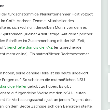
are
rd der türkischstämmige Kleinunternehmer Halit Yozgat
it im Café: Andreas Temme, Mitarbeiter des
lte es sich wohl um denselben Mann, von dem es
n Spitznamen „Kleiner Adolf“ trage. Auf dem Speicher
den Schriften im Zusammenhang mit der NS-Zeit;
pf“,
berichtete damals die FAZ
(entsprechende
nicht mehr online). Ein mutmaßlicher Rechtsextremer
aben, seine genaue Rolle ist bis heute ungeklärt.
e Fragen auf. So scheinen die mutmaßlichen NSU-
skundige Helfer
gehabt zu haben. Es gibt
dienste auf irgendeine Weise mit den NSU-Leuten
t für Verfassungsschutz just an jenem Tag mit den
n, an dem Beate Zschäpe sich den Behörden stellte.