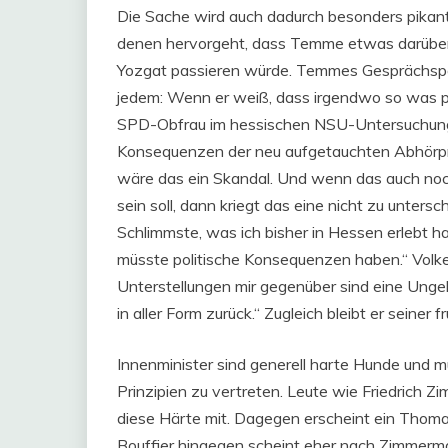
Die Sache wird auch dadurch besonders pikant
denen hervorgeht, dass Temme etwas darüber 
Yozgat passieren würde. Temmes Gesprächspartn
jedem: Wenn er weiß, dass irgendwo so was pas
SPD-Obfrau im hessischen NSU-Untersuchung
Konsequenzen der neu aufgetauchten Abhörpro
wäre das ein Skandal. Und wenn das auch noc
sein soll, dann kriegt das eine nicht zu unter
Schlimmste, was ich bisher in Hessen erlebt h
müsste politische Konsequenzen haben.“ Volke
Unterstellungen mir gegenüber sind eine Ungeh
in aller Form zurück.“ Zugleich bleibt er seiner 
Innenminister sind generell harte Hunde und 
Prinzipien zu vertreten. Leute wie Friedrich
diese Härte mit. Dagegen erscheint ein Thoma
Bouffier hingegen scheint eher nach Zimmerman