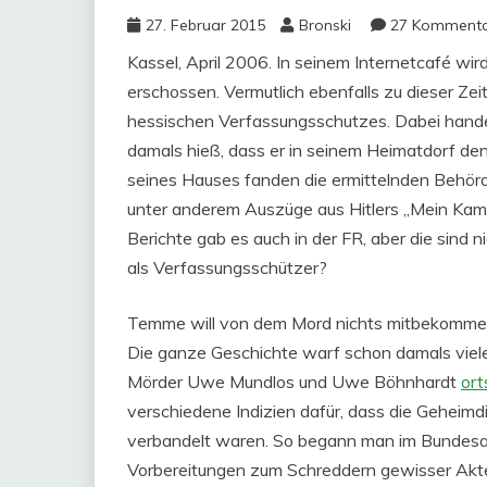
27. Februar 2015
Bronski
27 Komment
Kassel, April 2006. In seinem Internetcafé wi
erschossen. Vermutlich ebenfalls zu dieser Ze
hessischen Verfassungsschutzes. Dabei hande
damals hieß, dass er in seinem Heimatdorf de
seines Hauses fanden die ermittelnden Behör
unter anderem Auszüge aus Hitlers „Mein Kam
Berichte gab es auch in der FR, aber die sind 
als Verfassungsschützer?
Temme will von dem Mord nichts mitbekommen h
Die ganze Geschichte warf schon damals viel
Mörder Uwe Mundlos und Uwe Böhnhardt
ort
verschiedene Indizien dafür, dass die Geheim
verbandelt waren. So begann man im Bundesam
Vorbereitungen zum Schreddern gewisser Akte