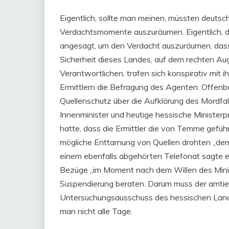
Eigentlich, sollte man meinen, müssten deutsch
Verdachtsmomente auszuräumen. Eigentlich, d
angesagt, um den Verdacht auszuräumen, dass 
Sicherheit dieses Landes, auf dem rechten Aug
Verantwortlichen, trafen sich konspirativ mi
Ermittlern die Befragung des Agenten. Offenba
Quellenschutz über die Aufklärung des Mordfall
Innenminister und heutige hessische Ministerp
hatte, dass die Ermittler die von Temme geführ
mögliche Enttarnung von Quellen drohten „de
einem ebenfalls abgehörten Telefonat sagte ei
Bezüge „im Moment nach dem Willen des Mini
Suspendierung beraten. Darum muss der amtier
Untersuchungsausschuss des hessischen Landt
man nicht alle Tage.