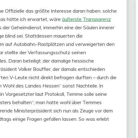
e Offizielle das größte Interesse daran haben, solche
as hätte ich erwartet, wäre
äußerste Transparenz
der Geheimdienst, immerhin eine der Säulen innerer
e blind sei. Stattdessen mauerten die
t ihm auf Autobahn-Rastplätzen und verweigerten den
r stellte der Verfassungsschutz seinen
es. Daran beteiligt: der damalige hessische
räsident Volker Bouffier, der damals entschieden
ten V-Leute nicht direkt befragen durften – durch die
m Wohl des Landes Hessen“ sonst Nachteile. In
n Vorgesetzter laut Protokoll, Temme solle seine
sters behalten“; man hatte wohl über Temmes
ende Ministerpräsident sich nun als Zeuge vor dem
ags einige Fragen gefallen lassen. So was erlebt