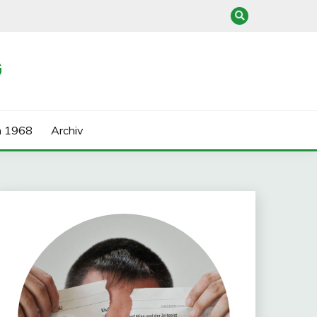
G
n 1968
Archiv