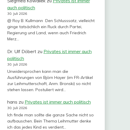
Siegfried Kowallek
zu
Privates ist immer
auch politisch
30. Juli 2026
@ Roy B. Kullmann Den Schlusssatz, vielleicht
ginge tatsächlich ein Ruck durch Partei,
Regierung und Land, wenn auch Friedrich
Merz…
Dr. Ulf Döbert
zu
Privates ist immer auch
politisch
30. Juli 2026
Unwidersprochen kann man die
Ausführungen von Björn Hayer (im FR-Artikel
zur Leihmutterschaft, Anm. Bronski) so nicht
stehen lassen. Postuliert wird…
hans
zu
Privates ist immer auch politisch
30. Juli 2026
Ich finde man sollte die ganze Sache nicht so
aufbauschen. Bein Thema Leihmutter denke
ich das jedes Kind es verdient…