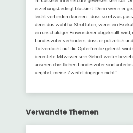
im Kasseler Internetcafe gewesen sein soll. 
erziehungsbedingt blockiert: Denn wenn er gez
leicht verhindern können, „dass so etwas pas
denn das wohl für Straftaten, wenn ein Exekut
ein unschuldiger Einwanderer abgeknallt wird,
Landesvater verhindern, dass er polizeilich u
Tatverdacht auf die Opferfamilie gelenkt wird 
beamtete Mitwisser sein Gehalt weiter bezieh
unseren christlichen Landesvater sind unterla
verjährt, meine Zweifel dagegen nicht.“
Verwandte Themen