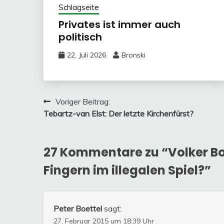
Schlagseite
Privates ist immer auch
politisch
22. Juli 2026
Bronski
Beitragsnavigation
Voriger Beitrag:
Tebartz-van Elst: Der letzte Kirchenfürst?
27 Kommentare zu “
Volker Bo
Fingern im illegalen Spiel?
”
Peter Boettel
sagt:
27. Februar 2015 um 18:39 Uhr