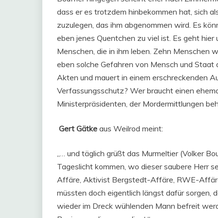
dass er es trotzdem hinbekommen hat, sich al
zuzulegen, das ihm abgenommen wird. Es könn
eben jenes Quentchen zu viel ist. Es geht hier
Menschen, die in ihm leben. Zehn Menschen w
eben solche Gefahren von Mensch und Staat ab
Akten und mauert in einem erschreckenden A
Verfassungsschutz? Wer braucht einen ehemal
Ministerpräsidenten, der Mordermittlungen be
Gert Gätke
aus Weilrod meint:
„… und täglich grüßt das Murmeltier (Volker Bo
Tageslicht kommen, wo dieser saubere Herr sei
Affäre, Aktivist Bergstedt-Affäre, RWE-Affär
müssten doch eigentlich längst dafür sorgen,
wieder im Dreck wühlenden Mann befreit werde