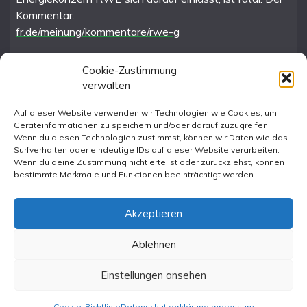
Kommentar.
fr.de/meinung/kommentare/rwe-g
Cookie-Zustimmung
verwalten
FR im Fediverse
Auf dieser Website verwenden wir Technologien wie Cookies, um
Geräteinformationen zu speichern und/oder darauf zuzugreifen.
Instagram
Wenn du diesen Technologien zustimmst, können wir Daten wie das
Surfverhalten oder eindeutige IDs auf dieser Website verarbeiten.
Wenn du deine Zustimmung nicht erteilst oder zurückziehst, können
bestimmte Merkmale und Funktionen beeinträchtigt werden.
Akzeptieren
Ablehnen
All Rights Reserved 2023.
Proudly powered by WordPress
|
Theme: Fairy by
Einstellungen ansehen
Candid Themes
.
Cookie-Richtlinie
Datenschutzerklärung
Impressum