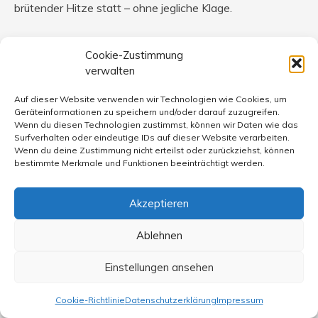
brütender Hitze statt – ohne jegliche Klage.
Zu 2: Sicherheit.
Cookie-Zustimmung
Darunter ist nicht nur die Sicherheit der Gesellschaft vor
verwalten
Übergriffen, sondern auch möglichst weitgehende
Reduktion destabilisierender Unsicherheit für Flüchtlinge
Auf dieser Website verwenden wir Technologien wie Cookies, um
zu verstehen.
Geräteinformationen zu speichern und/oder darauf zuzugreifen.
Wenn du diesen Technologien zustimmst, können wir Daten wie das
Wir haben in dieser Zeit zwei Selbstmordversuche erlebt,
Surfverhalten oder eindeutige IDs auf dieser Website verarbeiten.
ein junger (alleinstehender) Afghane wäre beinahe in
Wenn du deine Zustimmung nicht erteilst oder zurückziehst, können
Alkoholismus abgeglitten. Diese aufzufangen war nur im
bestimmte Merkmale und Funktionen beeinträchtigt werden.
Rahmen sehr engagierter Hilfe (dem vermittelten Gefühl,
in einer „Ersatzfamilie“ zu leben) möglich.
Akzeptieren
Der These von Olga Roussel, Familienzusammenführung
verhindere „Integration in der tiefen Seele“, widerspreche
Ablehnen
ich ganz entschieden. Die von ihr aufgezeigte brutale
Form der „Integration“ mag vielleicht in einzelnen Fällen
Einstellungen ansehen
ohne (nach außen hin) erkennbare gravierende
Nebenwirkungen ablaufen, die Gefahren überwiegen
Cookie-Richtlinie
Datenschutzerklärung
Impressum
aber ganz eindeutig. Schon gar nicht dient dies als Modell