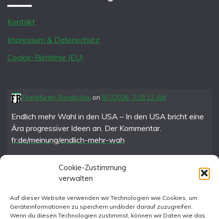
Kontakt
Impressum & Datenschutz
Cookie-Richtlinie (EU)
Frankfurter Rundschau
on
8/7/2026, 3:28:12 AM
Endlich mehr Wahl in den USA – In den USA bricht eine
Ära progressiver Ideen an. Der Kommentar.
fr.de/meinung/endlich-mehr-wah
Cookie-Zustimmung
verwalten
FR im Fediverse
Auf dieser Website verwenden wir Technologien wie Cookies, um
Geräteinformationen zu speichern und/oder darauf zuzugreifen.
Instagram
Wenn du diesen Technologien zustimmst, können wir Daten wie das