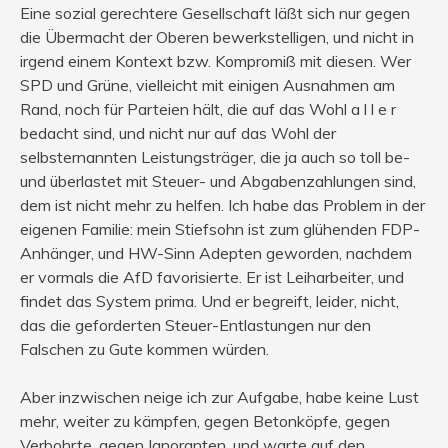
Eine sozial gerechtere Gesellschaft läßt sich nur gegen
die Übermacht der Oberen bewerkstelligen, und nicht in
irgend einem Kontext bzw. Kompromiß mit diesen. Wer
SPD und Grüne, vielleicht mit einigen Ausnahmen am
Rand, noch für Parteien hält, die auf das Wohl a l l e r
bedacht sind, und nicht nur auf das Wohl der
selbsternannten Leistungsträger, die ja auch so toll be-
und überlastet mit Steuer- und Abgabenzahlungen sind,
dem ist nicht mehr zu helfen. Ich habe das Problem in der
eigenen Familie: mein Stiefsohn ist zum glühenden FDP-
Anhänger, und HW-Sinn Adepten geworden, nachdem
er vormals die AfD favorisierte. Er ist Leiharbeiter, und
findet das System prima. Und er begreift, leider, nicht,
das die geforderten Steuer-Entlastungen nur den
Falschen zu Gute kommen würden.
Aber inzwischen neige ich zur Aufgabe, habe keine Lust
mehr, weiter zu kämpfen, gegen Betonköpfe, gegen
Verbohrte, gegen Ignoranten, und warte auf den