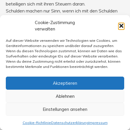
beteiligen sich mit ihren Steuern daran.
Schulden machen nur Sinn, wenn ich mit den Schulden
investiere und die Investition mehr Gewinn abwirft als
Cookie-Zustimmung
die Zinsen. Bei den Staatsschulden sind in dieser Hinsicht
verwalten
große Zweifel angebracht.
Ich wundere mich immer, wieso Leute, die sich als links
Auf dieser Website verwenden wir Technologien wie Cookies, um
bezeichnen, sich so vehement für diese Art der
Geräteinformationen zu speichern und/oder darauf zuzugreifen.
Wenn du diesen Technologien zustimmst, können wir Daten wie das
Umverteilung einsetzen.
Surfverhalten oder eindeutige IDs auf dieser Website verarbeiten.
Wenn du deine Zustimmung nicht erteilst oder zurückziehst, können
bestimmte Merkmale und Funktionen beeinträchtigt werden.
Stefan Vollmershausen
sagt:
Akzeptieren
1. Mai 2017 um 14:17 Uhr
Ablehnen
Es ist nicht alles im Argen, was den Sozialstaat betrifft.
Im vergangenen Jahr musste ich mich einer
Einstellungen ansehen
Krebsbehandlung unterziehen und dabei kann ich mich
nicht beschweren. Wie der behandelnde Arzt sagte, sie
Cookie-Richtlinie
Datenschutzerklärung
Impressum
sind behandelt worden, wie jeder andere auch. Diese