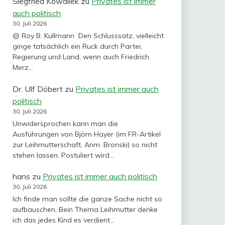
Siegfried Kowallek
zu
Privates ist immer
auch politisch
30. Juli 2026
@ Roy B. Kullmann Den Schlusssatz, vielleicht
ginge tatsächlich ein Ruck durch Partei,
Regierung und Land, wenn auch Friedrich
Merz…
Dr. Ulf Döbert
zu
Privates ist immer auch
politisch
30. Juli 2026
Unwidersprochen kann man die
Ausführungen von Björn Hayer (im FR-Artikel
zur Leihmutterschaft, Anm. Bronski) so nicht
stehen lassen. Postuliert wird…
hans
zu
Privates ist immer auch politisch
30. Juli 2026
Ich finde man sollte die ganze Sache nicht so
aufbauschen. Bein Thema Leihmutter denke
ich das jedes Kind es verdient…