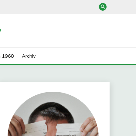
G
n 1968
Archiv