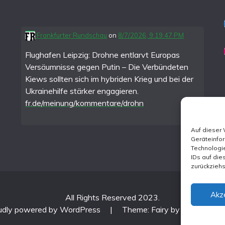
Frankfurter Rundschau
on
8/7/2026, 9:19:47 PM
Flughafen Leipzig: Drohne entlarvt Europas
Versäumnisse gegen Putin – Die Verbündeten
Kiews sollten sich im hybriden Krieg und bei der
Ukrainehilfe stärker engagieren.
fr.de/meinung/kommentare/drohn
Auf dieser
Geräteinfo
Technologie
IDs auf die
zurückzieh
Akz
All Rights Reserved 2023.
udly powered by WordPress
|
Theme: Fairy by
Candid Th