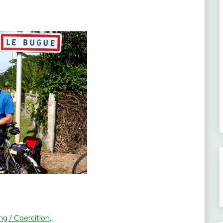
g / Coercition
„