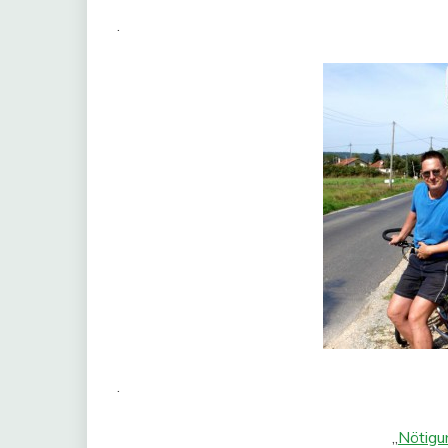
.
.
„
Nötigun