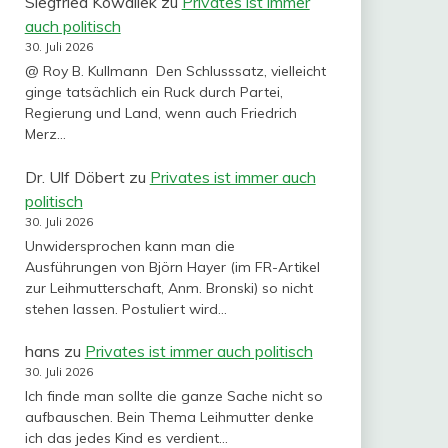
Siegfried Kowallek
zu
Privates ist immer
auch politisch
30. Juli 2026
@ Roy B. Kullmann Den Schlusssatz, vielleicht
ginge tatsächlich ein Ruck durch Partei,
Regierung und Land, wenn auch Friedrich
Merz…
Dr. Ulf Döbert
zu
Privates ist immer auch
politisch
30. Juli 2026
Unwidersprochen kann man die
Ausführungen von Björn Hayer (im FR-Artikel
zur Leihmutterschaft, Anm. Bronski) so nicht
stehen lassen. Postuliert wird…
hans
zu
Privates ist immer auch politisch
30. Juli 2026
Ich finde man sollte die ganze Sache nicht so
aufbauschen. Bein Thema Leihmutter denke
ich das jedes Kind es verdient…