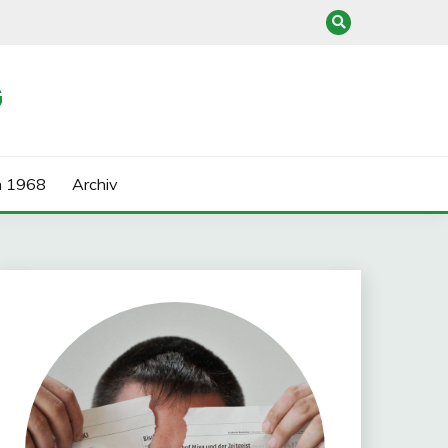
G
n 1968
Archiv