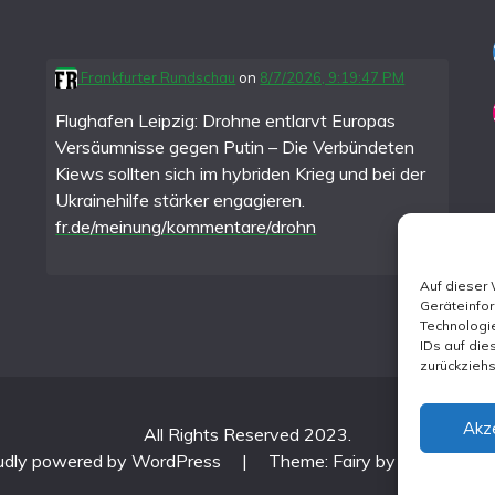
Frankfurter Rundschau
on
8/7/2026, 9:19:47 PM
Flughafen Leipzig: Drohne entlarvt Europas
Versäumnisse gegen Putin – Die Verbündeten
Kiews sollten sich im hybriden Krieg und bei der
Ukrainehilfe stärker engagieren.
fr.de/meinung/kommentare/drohn
Auf dieser
Geräteinfo
Technologie
IDs auf die
zurückzieh
Akz
All Rights Reserved 2023.
udly powered by WordPress
|
Theme: Fairy by
Candid Th