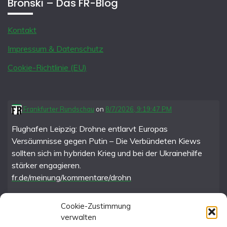
Bronski – Das FR-Blog
Kontakt
Impressum & Datenschutz
Cookie-Richtlinie (EU)
Frankfurter Rundschau
on
8/7/2026, 9:19:47 PM
Flughafen Leipzig: Drohne entlarvt Europas
Versäumnisse gegen Putin – Die Verbündeten Kiews
sollten sich im hybriden Krieg und bei der Ukrainehilfe
stärker engagieren.
fr.de/meinung/kommentare/drohn
Cookie-Zustimmung
verwalten
FR im Fediverse