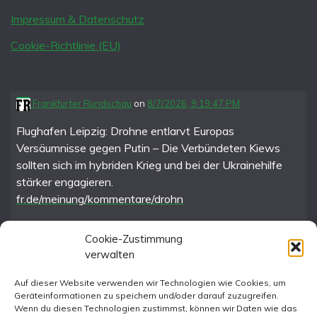
Impressum & Datenschutz
Cookie-Richtlinie (EU)
Frankfurter Rundschau
on
8/7/2026, 9:19:47 PM
Flughafen Leipzig: Drohne entlarvt Europas
Versäumnisse gegen Putin – Die Verbündeten Kiews
sollten sich im hybriden Krieg und bei der Ukrainehilfe
stärker engagieren.
fr.de/meinung/kommentare/drohn
Cookie-Zustimmung
verwalten
FR im Fediverse
Auf dieser Website verwenden wir Technologien wie Cookies, um
Geräteinformationen zu speichern und/oder darauf zuzugreifen.
Instagram
Wenn du diesen Technologien zustimmst, können wir Daten wie das