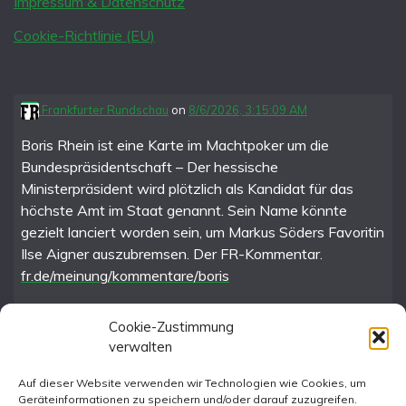
Impressum & Datenschutz
Cookie-Richtlinie (EU)
Frankfurter Rundschau
on
8/6/2026, 3:15:09 AM
Boris Rhein ist eine Karte im Machtpoker um die
Bundespräsidentschaft – Der hessische
Ministerpräsident wird plötzlich als Kandidat für das
höchste Amt im Staat genannt. Sein Name könnte
gezielt lanciert worden sein, um Markus Söders Favoritin
Ilse Aigner auszubremsen. Der FR-Kommentar.
fr.de/meinung/kommentare/boris
Cookie-Zustimmung
verwalten
FR im Fediverse
Auf dieser Website verwenden wir Technologien wie Cookies, um
Geräteinformationen zu speichern und/oder darauf zuzugreifen.