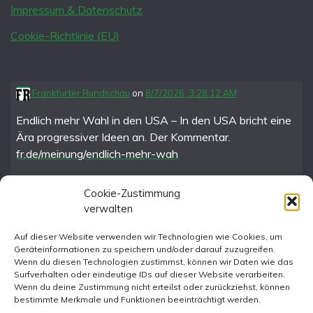
Impressum & Datenschutz
Cookie-Richtlinie (EU)
Frankfurter Rundschau
on
8/7/2026, 3:28:12 AM
Endlich mehr Wahl in den USA – In den USA bricht eine
Ära progressiver Ideen an. Der Kommentar.
fr.de/meinung/endlich-mehr-wah
Cookie-Zustimmung
verwalten
FR im Fediverse
Auf dieser Website verwenden wir Technologien wie Cookies, um
Geräteinformationen zu speichern und/oder darauf zuzugreifen.
Instagram
Wenn du diesen Technologien zustimmst, können wir Daten wie das
Surfverhalten oder eindeutige IDs auf dieser Website verarbeiten.
Wenn du deine Zustimmung nicht erteilst oder zurückziehst, können
bestimmte Merkmale und Funktionen beeinträchtigt werden.