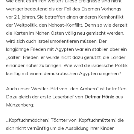
wie geht es im Iran weiter? Diese Ereignisse sind nicht
weniger bedeutend als der Fall des Eisernen Vorhangs
vor 21 Jahren. Sie betreffen einen anderen Kernkonflikt
der Weltpolitik, den Nahost-Konflikt. Denn so wie derzeit
die Karten im Nahen Osten völlig neu gemischt werden,
wird sich auch Israel umorientieren müssen. Der
langjährige Frieden mit Ägypten war ein stabiler, aber ein
„kalter“ Frieden, er wurde nicht dazu genutzt, die Länder
einander näher zu bringen. Wie wird die israelische Politik
künftig mit einem demokratischen Ägypten umgehen?
Auch unser Westler-Bild von „den Arabern“ ist betroffen.
Dazu gleich der erste Leserbrief von
Detmar Hönle
aus
Münzenberg:
„‚Kopftuchmädchen‘, Töchter von ‚Kopftuchmüttern‘, die
sich nicht vernünftig um die Ausbildung ihrer Kinder