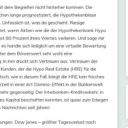
mit dem Begreifen nicht hinterher kommen. Die
chon lange prognostiziert, die Hypothekenblase
. Unfasslich ist, was da geschieht. Riesige
tet, wenn Aktien wie die der Hypothekenbank Hypo
 fast 80 Prozent ihres Wertes verlieren. Und sage mir
t, es handle sich lediglich um eine virtuelle Bewertung.
inter dem Börsenwert sehr wohl eine
In ihm drückt sich Vertrauen aus. Vertrauen der
Kunden, der die Hypo Real Estate (HRE) für die
sch, wie in diesem Fall, kriegt die HRE kein frisches
erzeit in einer Art Domino-Effekt in der Bankenwelt
ehr gegenseitig. Der Interbanken-Kreditverkehr, in
es Kapital beschaffen konnten, ist quasi zum Erliegen
Nachrichten seit Jahren.
dungen. Dow Jones – größter Tagesverlust nach