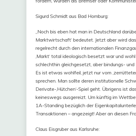
fordern, wurden als Bremser oder Kommunisten
Sigurd Schmidt aus Bad Homburg:
„Noch bis eben hat man in Deutschland darüber 
Marktwirtschaft‘ bedeutet. Jetzt aber wird da
regelrecht durch den internationalen Finanzgau
‚Markt‘ total ideologisch besetzt war und wohl
schlechthin gleichgesetzt, aber bindungs- und v
Es ist etwas wohlfeil, jetzt nur vom ‚zerrüttet
sprechen. Man sollte deren institutionelle S
Derivate-‚Hütchen‘-Spiel geht. Übrigens ist da
keineswegs ausgereizt. Um künftig im Wettbe
1A-Standing bezüglich der Eigenkapitalunterle
Transaktionen – angezeigt! Aber an diesen Fra
Claus Eisgruber aus Karlsruhe: