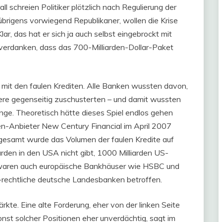
l schreien Politiker plötzlich nach Regulierung der
r, übrigens vorwiegend Republikaner, wollen die Krise
ar, das hat er sich ja auch selbst eingebrockt mit
zu verdanken, dass das 700-Milliarden-Dollar-Paket
 mit den faulen Krediten. Alle Banken wussten davon,
piere gegenseitig zuschusterten – und damit wussten
nge. Theoretisch hätte dieses Spiel endlos gehen
-Anbieter New Century Financial im April 2007
sgesamt wurde das Volumen der faulen Kredite auf
iarden in den USA nicht gibt, 1000 Milliarden US-
Nu waren auch europäische Bankhäuser wie HSBC und
ch-rechtliche deutsche Landesbanken betroffen.
kte. Eine alte Forderung, eher von der linken Seite
nst solcher Positionen eher unverdächtig, sagt im