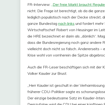
FR-Interview:
„Der freie Markt braucht Regulie
nicht. Die Frage ist berechtigt, ob da die ganz
lediglich populistisch nach der Decke streckt
ganze Bundestag
nach links
und fordert mehr 
Wirtschaftschef Robert von Heusinger im Leita
die HRE bezeichnet er darin als „dämlich“. Mag 
dass die Bundesregierung noch ganz andere Ris
vielleicht doch nicht so falsch. Andererseits –
Krise wohl von vornherein die Spitze abgebro
Auch die FR-Leser beschäftigen sich mit der K
Volker Kauder zur Brust:
„Herr Kauder ist geschult in der Verharmlosung
früherer CDU-Politiker sagte es schonungslo
Der einzige bedeutsame Satz im Kauder-Intervie
Demzufolge wird die CDU bei einer künftigen R