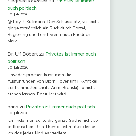
Siegfried Kowallek
zu
Privates ist immer
auch politisch
30. Juli 2026
@ Roy B. Kullmann Den Schlusssatz, vielleicht
ginge tatsächlich ein Ruck durch Partei,
Regierung und Land, wenn auch Friedrich
Merz…
Dr. Ulf Döbert
zu
Privates ist immer auch
politisch
30. Juli 2026
Unwidersprochen kann man die
Ausführungen von Björn Hayer (im FR-Artikel
zur Leihmutterschaft, Anm. Bronski) so nicht
stehen lassen. Postuliert wird…
hans
zu
Privates ist immer auch politisch
30. Juli 2026
Ich finde man sollte die ganze Sache nicht so
aufbauschen. Bein Thema Leihmutter denke
ich das jedes Kind es verdient…