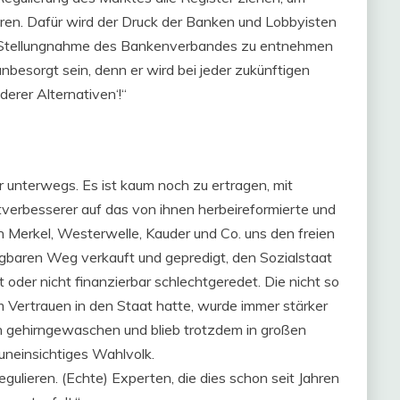
ieren. Dafür wird der Druck der Banken und Lobbyisten
r Stellungnahme des Bankenverbandes zu entnehmen
nbesorgt sein, denn er wird bei jeder zukünftigen
erer Alternativen‘!“
 unterwegs. Es ist kaum noch zu ertragen, mit
ltverbesserer auf das von ihnen herbeireformierte und
n Merkel, Westerwelle, Kauder und Co. uns den freien
ngbaren Weg verkauft und gepredigt, den Sozialstaat
nt oder nicht finanzierbar schlechtgeredet. Die nicht so
em Vertrauen in den Staat hatte, wurde immer stärker
 gehirngewaschen und blieb trotzdem in großen
uneinsichtiges Wahlvolk.
regulieren. (Echte) Experten, die dies schon seit Jahren