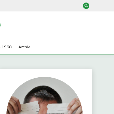
G
n 1968
Archiv