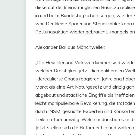
diese auf der kleinstmöglichen Basis zu realis
in und beim Bundestag schon sorgen, wie de
war. Der kleine Sparer und Steuerzahler kann u
Rettungsaktion wieder gebraucht, ‚mangels and
Alexander Ball aus Mönchweiler:
„Die Heuchler und Volksverdummer sind wieder
welcher Dreistigkeit jetzt die neoliberalen We
-deregulierte Chaos reagieren. Jahrelang habe
Markt als eine Art Naturgesetz und einzig ga
abgebaut und staatliche Eingriffe als ineffizie
leicht manipulierbare Bevölkerung, die trotzd
durch INSM, gekaufte Experten und Konsorten
Teilen reformunwillig. Welch undankbares und 
Jetzt stellen sich die Reformer hin und wollen 