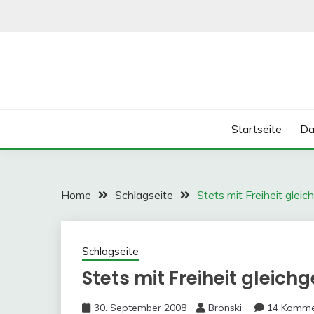
Skip
to
content
Startseite
Da
Home
Schlagseite
Stets mit Freiheit glei
Schlagseite
Stets mit Freiheit gleich
30. September 2008
Bronski
14 Komme