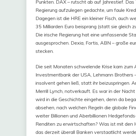
Punkten. DAX – rutscht ab auf Jahrestief. Das 
Regierung aufzulegen gedachte, um faule Kred
Dagegen ist die HRE ein kleiner Fisch, auch we
35 Milliarden Euro beisprang (statt sie gleich z
Die irische Regierung hat eine umfassende St
ausgesprochen. Dexia, Fortis, ABN – große euro
stecken.
Die seit Monaten schwelende Krise kam zum Au
Investmentbank der USA, Lehmann Brothers – B
insolvent gehen ließ, statt ihr beizuspringen
Merrill Lynch, notverkauft. Es war in der Na
wird in die Geschichte eingehen, denn da beg
absehen, nach welchen Regeln die globale Fi
weiter Billionen und Aberbillionen Hedgefonds
Renditen zu erwirtschaften? Was ist mit den He
das derzeit überall Banken verstaatlicht werde