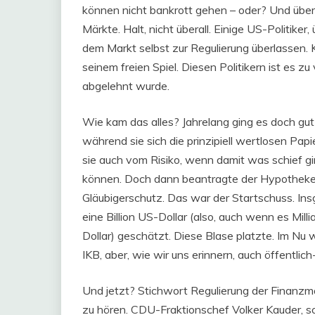
können nicht bankrott gehen – oder? Und überal
Märkte. Halt, nicht überall. Einige US-Politike
dem Markt selbst zur Regulierung überlassen. Kl
seinem freien Spiel. Diesen Politikern ist es 
abgelehnt wurde.
Wie kam das alles? Jahrelang ging es doch gut
während sie sich die prinzipiell wertlosen Pa
sie auch vom Risiko, wenn damit was schief gi
können. Doch dann beantragte der Hypotheken
Gläubigerschutz. Das war der Startschuss. In
eine Billion US-Dollar (also, auch wenn es Mill
Dollar) geschätzt. Diese Blase platzte. Im 
IKB, aber, wie wir uns erinnern, auch öffentli
Und jetzt? Stichwort Regulierung der Finanzmär
zu hören. CDU-Fraktionschef Volker Kauder, so