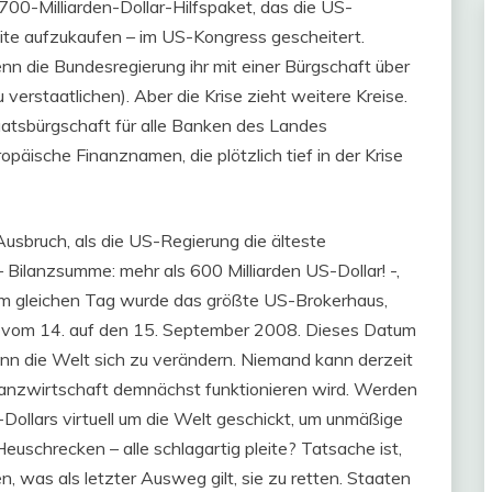
700-Milliarden-Dollar-Hilfspaket, das die US-
ite aufzukaufen – im US-Kongress gescheitert.
nn die Bundesregierung ihr mit einer Bürgschaft über
u verstaatlichen). Aber die Krise zieht weitere Kreise.
aatsbürgschaft für alle Banken des Landes
päische Finanznamen, die plötzlich tief in der Krise
sbruch, als die US-Regierung die älteste
ilanzsumme: mehr als 600 Milliarden US-Dollar! -,
. Am gleichen Tag wurde das größte US-Brokerhaus,
cht vom 14. auf den 15. September 2008. Dieses Datum
ann die Welt sich zu verändern. Niemand kann derzeit
nanzwirtschaft demnächst funktionieren wird. Werden
-Dollars virtuell um die Welt geschickt, um unmäßige
uschrecken – alle schlagartig pleite? Tatsache ist,
n, was als letzter Ausweg gilt, sie zu retten. Staaten