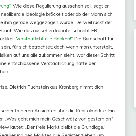
rung“
. Wie diese Regulierung aussehen soll, sagt er
e neoliberale Ideologie bröckelt oder ob der Mann sich
, die ihm gerade weggezogen wurde. Derweil rückt der
Staat. Wie das aussehen könnte, schreibt FR-
rtikel „
Verstaatlicht alle Banken!
“ Die Bürgschaft für
sein, für sich betrachtet; doch wenn man unterstellt,
iken auf uns alle zukommen sieht, war dieser Schritt
 eine entschlossene Verstaatlichung hätte der
chen.
rise. Dietrich Puchstein aus Kronberg nimmt dich
 seiner früheren Ansichten über die Kapitalmärkte. Ein
ser: „Was geht mich mein Geschwätz von gestern an?“
w lautet: „Der freie Markt bleibt die Grundlage.“
egulierung des Marktes alle Register ziehen, um