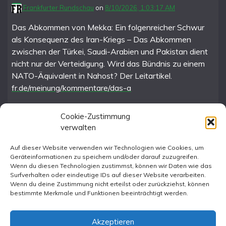
Frankfurter Rundschau
on
8/10/2026, 1:03:17 AM
Das Abkommen von Mekka: Ein folgenreicher Schwur
als Konsequenz des Iran-Kriegs – Das Abkommen
zwischen der Türkei, Saudi-Arabien und Pakistan dient
nicht nur der Verteidigung. Wird das Bündnis zu einem
NATO-Äquivalent in Nahost? Der Leitartikel.
fr.de/meinung/kommentare/das-a
Cookie-Zustimmung
verwalten
FR im Fediverse
Auf dieser Website verwenden wir Technologien wie Cookies, um
Geräteinformationen zu speichern und/oder darauf zuzugreifen.
Instagram
Wenn du diesen Technologien zustimmst, können wir Daten wie das
Surfverhalten oder eindeutige IDs auf dieser Website verarbeiten.
Wenn du deine Zustimmung nicht erteilst oder zurückziehst, können
bestimmte Merkmale und Funktionen beeinträchtigt werden.
Akzeptieren