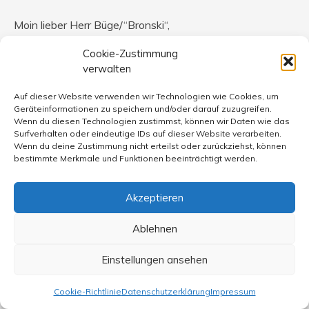
Moin lieber Herr Büge/“Bronski“,
Cookie-Zustimmung
„wenn Fehler erkannt werden, dann müssen sie korrigiert
verwalten
werden“, urteilt
messerscharf der SPD-Kanzlerkandidat zum Agenda
Auf dieser Website verwenden wir Technologien wie Cookies, um
2010-Debakel. Lange habe
Geräteinformationen zu speichern und/oder darauf zuzugreifen.
Wenn du diesen Technologien zustimmst, können wir Daten wie das
Surfverhalten oder eindeutige IDs auf dieser Website verarbeiten.
Wenn du deine Zustimmung nicht erteilst oder zurückziehst, können
bestimmte Merkmale und Funktionen beeinträchtigt werden.
Wolfgang Fladung
sagt:
Akzeptieren
1. März 2017 um 21:23 Uhr
Ich muß und möchte noch eine Ergänzung machen.
Ablehnen
Heute abend beim Ansehen der Münchner Runde auf
BR3 fiel mir beim Anhören der Argumente von Frau
Einstellungen ansehen
Weidenfeld ein, daß alles eine Sache des sozialen
Standpunktes und vor allem der persönlichen Situation
Cookie-Richtlinie
Datenschutzerklärung
Impressum
ist. Wer gerade geerbt hat, oder wessen Feld-, Wald-