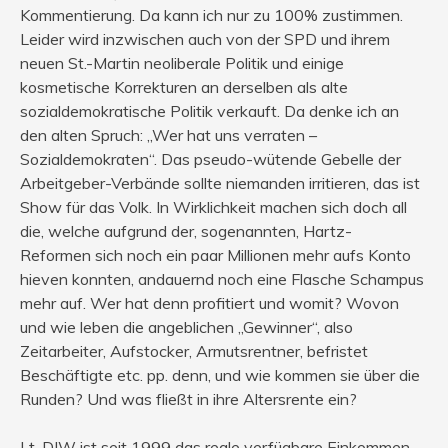
Kommentierung. Da kann ich nur zu 100% zustimmen.
Leider wird inzwischen auch von der SPD und ihrem
neuen St.-Martin neoliberale Politik und einige
kosmetische Korrekturen an derselben als alte
sozialdemokratische Politik verkauft. Da denke ich an
den alten Spruch: „Wer hat uns verraten –
Sozialdemokraten“. Das pseudo-wütende Gebelle der
Arbeitgeber-Verbände sollte niemanden irritieren, das ist
Show für das Volk. In Wirklichkeit machen sich doch all
die, welche aufgrund der, sogenannten, Hartz-
Reformen sich noch ein paar Millionen mehr aufs Konto
hieven konnten, andauernd noch eine Flasche Schampus
mehr auf. Wer hat denn profitiert und womit? Wovon
und wie leben die angeblichen „Gewinner“, also
Zeitarbeiter, Aufstocker, Armutsrentner, befristet
Beschäftigte etc. pp. denn, und wie kommen sie über die
Runden? Und was fließt in ihre Altersrente ein?
Lt. DIW ist seit 1999 das reale verfügbare Einkommen