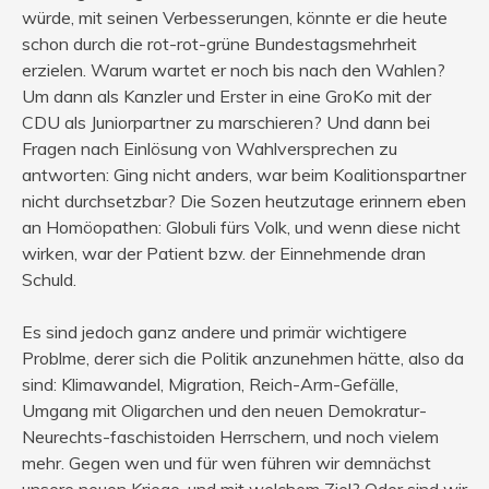
würde, mit seinen Verbesserungen, könnte er die heute
schon durch die rot-rot-grüne Bundestagsmehrheit
erzielen. Warum wartet er noch bis nach den Wahlen?
Um dann als Kanzler und Erster in eine GroKo mit der
CDU als Juniorpartner zu marschieren? Und dann bei
Fragen nach Einlösung von Wahlversprechen zu
antworten: Ging nicht anders, war beim Koalitionspartner
nicht durchsetzbar? Die Sozen heutzutage erinnern eben
an Homöopathen: Globuli fürs Volk, und wenn diese nicht
wirken, war der Patient bzw. der Einnehmende dran
Schuld.
Es sind jedoch ganz andere und primär wichtigere
Problme, derer sich die Politik anzunehmen hätte, also da
sind: Klimawandel, Migration, Reich-Arm-Gefälle,
Umgang mit Oligarchen und den neuen Demokratur-
Neurechts-faschistoiden Herrschern, und noch vielem
mehr. Gegen wen und für wen führen wir demnächst
unsere neuen Kriege, und mit welchem Ziel? Oder sind wir