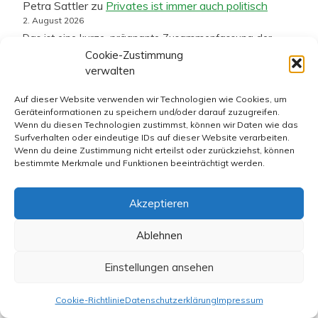
Petra Sattler
zu
Privates ist immer auch politisch
2. August 2026
Das ist eine kurze, prägnante Zusammenfassung der
Leihmutterschaft. Nicht der Mann und seine
Cookie-Zustimmung
Reproduktionswünsche stehen im Mittelpunkt sondern die
verwalten
Frau…
Auf dieser Website verwenden wir Technologien wie Cookies, um
Siegfried Kowallek
zu
Privates ist immer auch
Geräteinformationen zu speichern und/oder darauf zuzugreifen.
Wenn du diesen Technologien zustimmst, können wir Daten wie das
politisch
Surfverhalten oder eindeutige IDs auf dieser Website verarbeiten.
30. Juli 2026
Wenn du deine Zustimmung nicht erteilst oder zurückziehst, können
@ Roy B. Kullmann Den Schlusssatz, vielleicht ginge
bestimmte Merkmale und Funktionen beeinträchtigt werden.
tatsächlich ein Ruck durch Partei, Regierung und Land,
wenn auch Friedrich Merz…
Akzeptieren
Dr. Ulf Döbert
zu
Privates ist immer auch politisch
Ablehnen
30. Juli 2026
Unwidersprochen kann man die Ausführungen von Björn
Einstellungen ansehen
Hayer (im FR-Artikel zur Leihmutterschaft, Anm. Bronski)
so nicht stehen lassen. Postuliert wird…
Cookie-Richtlinie
Datenschutzerklärung
Impressum
hans
zu
Privates ist immer auch politisch