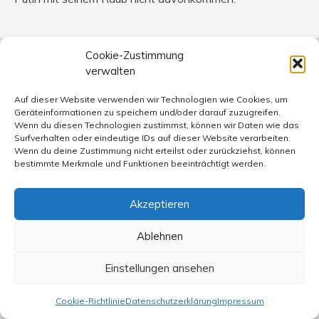
Cookie-Zustimmung
verwalten
Werner Engelmann
sagt:
18. Februar 2015 um 13:04 Uhr
Auf dieser Website verwenden wir Technologien wie Cookies, um
Geräteinformationen zu speichern und/oder darauf zuzugreifen.
Der – wie mir scheint, wohl wesentlichste – „Erfolg
Wenn du diesen Technologien zustimmst, können wir Daten wie das
Putins“ bei Minsk II fehlt bei Bronskis Analyse:
Surfverhalten oder eindeutige IDs auf dieser Website verarbeiten.
Wenn du deine Zustimmung nicht erteilst oder zurückziehst, können
Nicht nur, dass Russland „erheblichen Einflusses auf die
bestimmte Merkmale und Funktionen beeinträchtigt werden.
ukrainische Innenpolitik“ erhält. Die gesamte Grenze der
Ukraine zur Russland bleibt unkontrolliert und
Akzeptieren
unkontrollierbar – auch für die OSZE. Abzug schwerer
Waffen durch die Ukriaine, während solche gleichzeitig
Ablehnen
im Osten unkontrolliert geliefert werden? Eine geforderte
„Verfassungsreform“ unter dem „Schutz“ immer neuer
Einstellungen ansehen
russischer Waffen, analog zur Krim – wie soll das gehen?
Cookie-Richtlinie
Datenschutzerklärung
Impressum
Bez. Debalzewe fordert A.H. (#2)