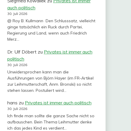
Siegfried Kowallek
zu
Privates ist immer
auch politisch
30. Juli 2026
@ Roy B. Kullmann Den Schlusssatz, vielleicht
ginge tatsächlich ein Ruck durch Partei,
Regierung und Land, wenn auch Friedrich
Merz…
Dr. Ulf Döbert
zu
Privates ist immer auch
politisch
30. Juli 2026
Unwidersprochen kann man die
Ausführungen von Björn Hayer (im FR-Artikel
zur Leihmutterschaft, Anm. Bronski) so nicht
stehen lassen. Postuliert wird…
hans
zu
Privates ist immer auch politisch
30. Juli 2026
Ich finde man sollte die ganze Sache nicht so
aufbauschen. Bein Thema Leihmutter denke
ich das jedes Kind es verdient…