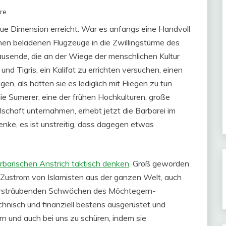
re
eue Dimension erreicht. War es anfangs eine Handvoll
chen beladenen Flugzeuge in die Zwillingstürme des
ausende, die an der Wiege der menschlichen Kultur
und Tigris, ein Kalifat zu errichten versuchen, einen
, als hätten sie es lediglich mit Fliegen zu tun.
ie Sumerer, eine der frühen Hochkulturen, große
lschaft unternahmen, erhebt jetzt die Barbarei im
nke, es ist unstreitig, dass dagegen etwas
rbarischen Anstrich taktisch denken
. Groß geworden
n Zustrom von Islamisten aus der ganzen Welt, auch
haarsträubenden Schwächen des Möchtegern-
echnisch und finanziell bestens ausgerüstet und
rn und auch bei uns zu schüren, indem sie