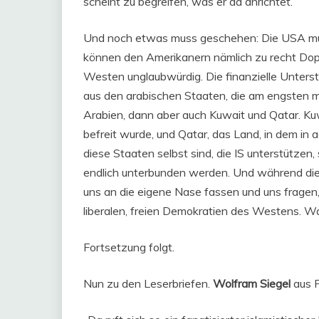
scheint zu begreifen, was er da anrichtet.
Und noch etwas muss geschehen: Die USA müss
können den Amerikanern nämlich zu recht Do
Westen unglaubwürdig. Die finanzielle Unters
aus den arabischen Staaten, die am engsten m
Arabien, dann aber auch Kuwait und Qatar. K
befreit wurde, und Qatar, das Land, in dem in 
diese Staaten selbst sind, die IS unterstützen
endlich unterbunden werden. Und während dies
uns an die eigene Nase fassen und uns fragen
liberalen, freien Demokratien des Westens. Wa
Fortsetzung folgt.
Nun zu den Leserbriefen.
Wolfram Siegel
aus F