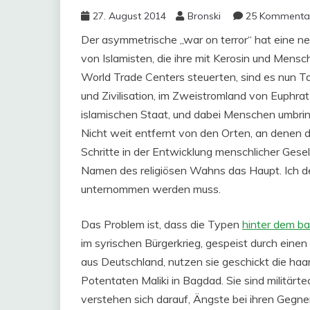
27. August 2014
Bronski
25 Kommenta
Der asymmetrische „war on terror“ hat eine n
von Islamisten, die ihre mit Kerosin und Mens
World Trade Centers steuerten, sind es nun T
und Zivilisation, im Zweistromland von Euphrat 
islamischen Staat, und dabei Menschen umbringen
Nicht weit entfernt von den Orten, an denen d
Schritte in der Entwicklung menschlicher Gesel
Namen des religiösen Wahns das Haupt. Ich de
unternommen werden muss.
Das Problem ist, dass die Typen
hinter dem ba
im syrischen Bürgerkrieg, gespeist durch eine
aus Deutschland, nutzen sie geschickt die 
Potentaten Maliki in Bagdad. Sie sind militärt
verstehen sich darauf, Ängste bei ihren Gegne