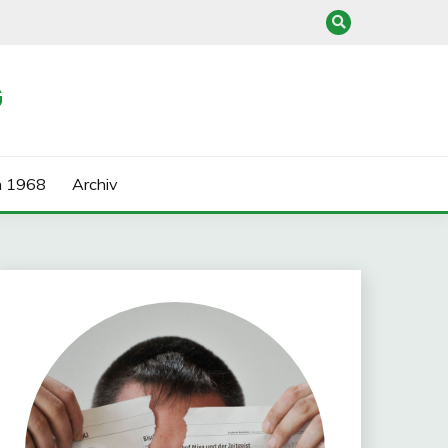
G
n 1968
Archiv