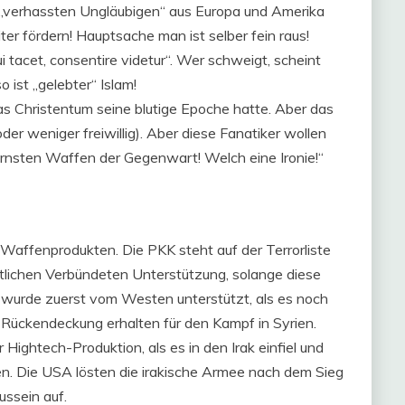
e „verhassten Ungläubigen“ aus Europa und Amerika
er fördern! Hauptsache man ist selber fein raus!
 tacet, consentire videtur“. Wer schweigt, scheint
 ist „gelebter“ Islam!
das Christentum seine blutige Epoche hatte. Aber das
der weniger freiwillig). Aber diese Fanatiker wollen
dernsten Waffen der Gegenwart! Welch eine Ironie!“
Waffenprodukten. Die PKK steht auf der Terrorliste
stlichen Verbündeten Unterstützung, solange diese
 wurde zuerst vom Westen unterstützt, als es noch
e Rückendeckung erhalten für den Kampf in Syrien.
Hightech-Produktion, als es in den Irak einfiel und
ten. Die USA lösten die irakische Armee nach dem Sieg
ussein auf.