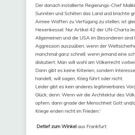
Der danach installierte Regierungs-Chef Malik
Sunniten und Schiiten das Land und brachte gr
Armee Waffen zu Verfügung zu stellen, ist gl
Hexenkessel. Nur Artikel 42 der UN-Charta le
Allgemeinen und die USA im Besonderen sind b
Aggression auszuüben, wenn der Weltsicherhei
manchmal ganz schnell, wenn jemand eine schn
diskutiert. Man will wohl am Völkerrecht vorbei
Dann gibt es keine Kriterien, sondern Interess
handelt, will sagen, Krieg führt oder nicht.
Leider gibt es kein anderes legitimierbares Vor
Glück; denn: Wenn wir die Architektur des Völ
opfern, dann gnade der Menschheit Gott und/
Kriege enden nicht im Frieden.“
Detlef zum Winkel
aus Frankfurt: