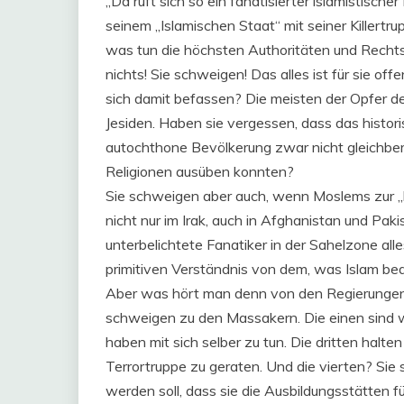
„Da ruft sich so ein fanatisierter islamistisch
seinem „Islamischen Staat“ mit seiner Killertr
was tun die höchsten Authoritäten und Rechts
nichts! Sie schweigen! Das alles ist für sie of
sich damit befassen? Die meisten der Opfer de
Jesiden. Haben sie vergessen, dass das histori
autochthone Bevölkerung zwar nicht gleichberec
Religionen ausüben konnten?
Sie schweigen aber auch, wenn Moslems zur „
nicht nur im Irak, auch in Afghanistan und Paki
unterbelichtete Fanatiker in der Sahelzone al
primitiven Verständnis von dem, was Islam bed
Aber was hört man denn von den Regierungen 
schweigen zu den Massakern. Die einen sind we
haben mit sich selber zu tun. Die dritten halten 
Terrortruppe zu geraten. Und die vierten? Sie
werden soll, dass sie die Ausbildungsstätten fü