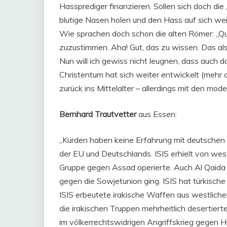
Hassprediger finanzieren. Sollen sich doch di
blutige Nasen holen und den Hass auf sich weit
Wie sprachen doch schon die alten Römer: „Qui
zuzustimmen. Aha! Gut, das zu wissen. Das also
Nun will ich gewiss nicht leugnen, dass auch 
Christentum hat sich weiter entwickelt (mehr o
zurück ins Mittelalter – allerdings mit den mo
Bernhard Trautvetter
aus Essen:
„Kurden haben keine Erfahrung mit deutschen 
der EU und Deutschlands. ISIS erhielt von we
Gruppe gegen Assad operierte. Auch Al Qaida
gegen die Sowjetunion ging. ISIS hat türkisch
ISIS erbeutete irakische Waffen aus westlicher 
die irakischen Truppen mehrheitlich desertier
im völkerrechtswidrigen Angriffskrieg gegen H