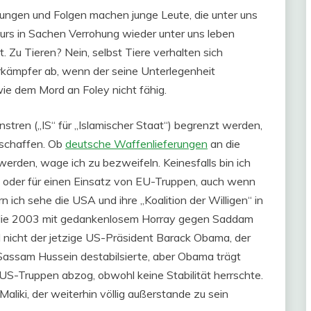
ungen und Folgen machen junge Leute, die unter uns
rs in Sachen Verrohung wieder unter uns leben
 Zu Tieren? Nein, selbst Tiere verhalten sich
rkämpfer ab, wenn der seine Unterlegenheit
wie dem Mord an Foley nicht fähig.
nstren („IS“ für „Islamischer Staat“) begrenzt werden,
 schaffen. Ob
deutsche Waffenlieferungen
an die
erden, wage ich zu bezweifeln. Keinesfalls bin ich
 oder für einen Einsatz von EU-Truppen, auch wenn
n ich sehe die USA und ihre „Koalition der Willigen“ in
 die 2003 mit gedankenlosem Horray gegen Saddam
nicht der jetzige US-Präsident Barack Obama, der
 Sassam Hussein destabilsierte, aber Obama trägt
e US-Truppen abzog, obwohl keine Stabilität herrschte.
liki, der weiterhin völlig außerstande zu sein