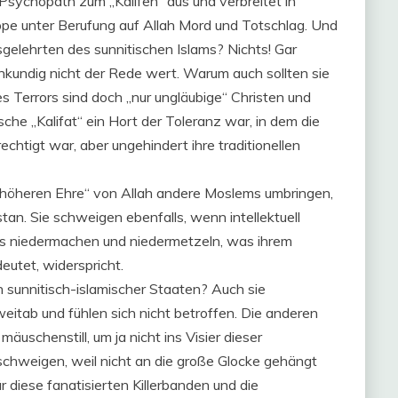
er Psychopath zum „Kalifen“ aus und verbreitet in
uppe unter Berufung auf Allah Mord und Totschlag. Und
gelehrten des sunnitischen Islams? Nichts! Gar
fenkundig nicht der Rede wert. Warum auch sollten sie
s Terrors sind doch „nur ungläubige“ Christen und
sche „Kalifat“ ein Hort der Toleranz war, in dem die
htigt war, aber ungehindert ihre traditionellen
höheren Ehre“ von Allah andere Moslems umbringen,
stan. Sie schweigen ebenfalls, wenn intellektuell
les niedermachen und niedermetzeln, was ihrem
eutet, widerspricht.
sunnitisch-islamischer Staaten? Auch sie
itab und fühlen sich nicht betroffen. Die anderen
mäuschenstill, um ja nicht ins Visier dieser
 schweigen, weil nicht an die große Glocke gehängt
r diese fanatisierten Killerbanden und die