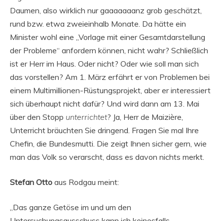
Daumen, also wirklich nur gaaaaaaanz grob geschätzt,
rund bzw. etwa zweieinhalb Monate. Da hätte ein
Minister wohl eine „Vorlage mit einer Gesamtdarstellung
der Probleme“ anfordern können, nicht wahr? Schließlich
ist er Herr im Haus. Oder nicht? Oder wie soll man sich
das vorstellen? Am 1. März erfährt er von Problemen bei
einem Multimillionen-Rüstungsprojekt, aber er interessiert
sich überhaupt nicht dafür? Und wird dann am 13. Mai
über den Stopp
unterrichtet
? Ja, Herr de Maizière,
Unterricht bräuchten Sie dringend. Fragen Sie mal Ihre
Chefin, die Bundesmutti. Die zeigt Ihnen sicher gern, wie
man das Volk so verarscht, dass es davon nichts merkt.
Stefan Otto
aus Rodgau meint:
„Das ganze Getöse im und um den
Untersuchungsausschuss kann ich keinesfalls