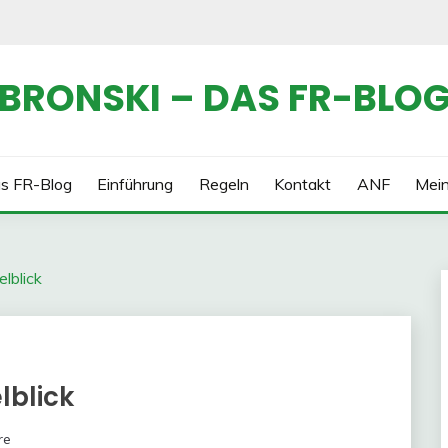
BRONSKI – DAS FR-BLO
s FR-Blog
Einführung
Regeln
Kontakt
ANF
Mei
lblick
lblick
re