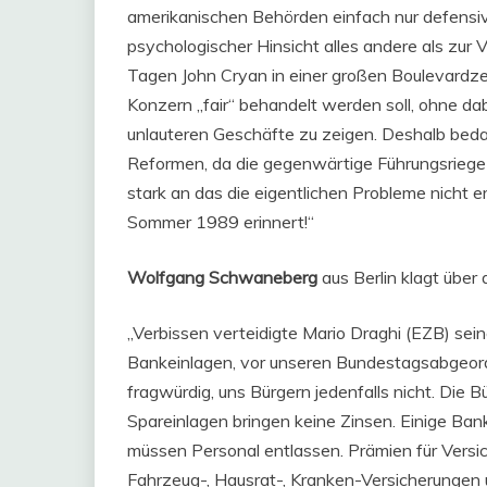
amerikanischen Behörden einfach nur defensiv 
psychologischer Hinsicht alles andere als zur
Tagen John Cryan in einer großen Boulevardzeit
Konzern „fair“ behandelt werden soll, ohne dab
unlauteren Geschäfte zu zeigen. Deshalb beda
Reformen, da die gegenwärtige Führungsriege mi
stark an das die eigentlichen Probleme nicht
Sommer 1989 erinnert!“
Wolfgang Schwaneberg
aus Berlin klagt über
„Verbissen verteidigte Mario Draghi (EZB) seine
Bankeinlagen, vor unseren Bundestagsabgeordne
fragwürdig, uns Bürgern jedenfalls nicht. Die
Spareinlagen bringen keine Zinsen. Einige B
müssen Personal entlassen. Prämien für Versi
Fahrzeug-, Hausrat-, Kranken-Versicherungen