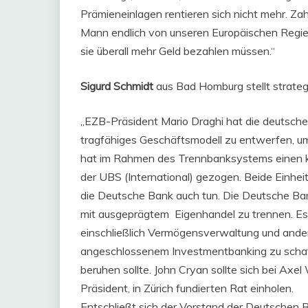
Prämieneinlagen rentieren sich nicht mehr. Za
Mann endlich von unseren Europäischen Regie
sie überall mehr Geld bezahlen müssen.“
Sigurd Schmidt
aus Bad Homburg stellt strate
„EZB-Präsident Mario Draghi hat die deutsch
tragfähiges Geschäftsmodell zu entwerfen, 
hat im Rahmen des Trennbanksystems einen kl
der UBS (International) gezogen. Beide Einheit
die Deutsche Bank auch tun. Die Deutsche Ban
mit ausgeprägtem Eigenhandel zu trennen. Es 
einschließlich Vermögensverwaltung und ande
angeschlossenem Investmentbanking zu schaf
beruhen sollte. John Cryan sollte sich bei A
Präsident, in Zürich fundierten Rat einholen.
Entschließt sich der Vorstand der Deutschen