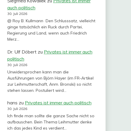
Siegfried Kowallek
zu
Privates ist immer
auch politisch
30. Juli 2026
@ Roy B. Kullmann Den Schlusssatz, vielleicht
ginge tatsächlich ein Ruck durch Partei,
Regierung und Land, wenn auch Friedrich
Merz…
Dr. Ulf Döbert
zu
Privates ist immer auch
politisch
30. Juli 2026
Unwidersprochen kann man die
Ausführungen von Björn Hayer (im FR-Artikel
zur Leihmutterschaft, Anm. Bronski) so nicht
stehen lassen. Postuliert wird…
hans
zu
Privates ist immer auch politisch
30. Juli 2026
Ich finde man sollte die ganze Sache nicht so
aufbauschen. Bein Thema Leihmutter denke
ich das jedes Kind es verdient…