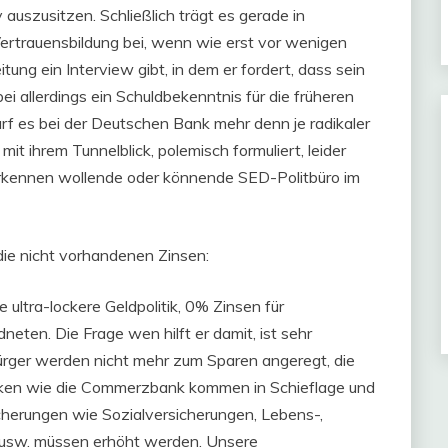
auszusitzen. Schließlich trägt es gerade in
 Vertrauensbildung bei, wenn wie erst vor wenigen
ung ein Interview gibt, in dem er fordert, dass sein
ei allerdings ein Schuldbekenntnis für die früheren
rf es bei der Deutschen Bank mehr denn je radikaler
t ihrem Tunnelblick, polemisch formuliert, leider
 erkennen wollende oder könnende SED-Politbüro im
 die nicht vorhandenen Zinsen:
 ultra-lockere Geldpolitik, 0% Zinsen für
ten. Die Frage wen hilft er damit, ist sehr
 Bürger werden nicht mehr zum Sparen angeregt, die
anken wie die Commerzbank kommen in Schieflage und
cherungen wie Sozialversicherungen, Lebens-,
 usw. müssen erhöht werden. Unsere