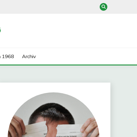
G
n 1968
Archiv