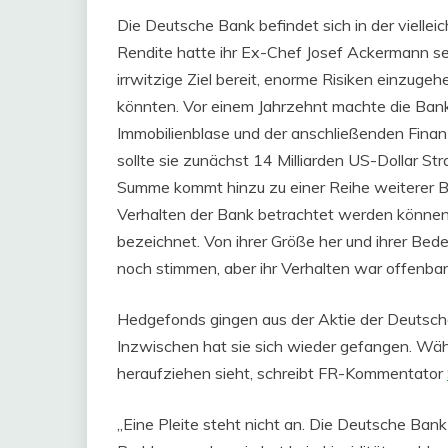
Die Deutsche Bank befindet sich in der viellei
Rendite hatte ihr Ex-Chef Josef Ackermann sei
irrwitzige Ziel bereit, enorme Risiken einzugeh
könnten. Vor einem Jahrzehnt machte die Ban
Immobilienblase und der anschließenden Finanz
sollte sie zunächst 14 Milliarden US-Dollar Str
Summe kommt hinzu zu einer Reihe weiterer B
Verhalten der Bank betrachtet werden können
bezeichnet. Von ihrer Größe her und ihrer Be
noch stimmen, aber ihr Verhalten war offenbar
Hedgefonds gingen aus der Aktie der Deutsch
Inzwischen hat sie sich wieder gefangen. Wäh
heraufziehen sieht, schreibt FR-Kommentator
„Eine Pleite steht nicht an. Die Deutsche Ban