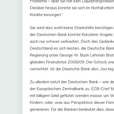
Probleme – aber sie hat kein Liquiditätsproblem
Darüber hinaus könnte sie sich im Notfall etl
Kredite besorgen.“
Sie wird also wohl keine Staatshilfe benötigen
der Deutschen Bank könnte Kanzlerin Angela
auch nur schwer verkaufen. Doch das Gedanke
Deutschland es sich leisten, die Deutsche Bank
Regierung unter George W. Bush Lehman Brothe
globalen Finanzkrise 2008/09. Der Schock war
vernichtet. Ist die Deutsche Bank also „too big 
Zu alledem setzt der Deutschen Bank – wie de
der Europäischen Zentralbank zu. EZB-Chef Ma
mit billigem Geld geflutet werden müsse, um W
fördern, oder, was aus Perspektive dieser Form 
generieren. Für die Banken bedeutet dies, das