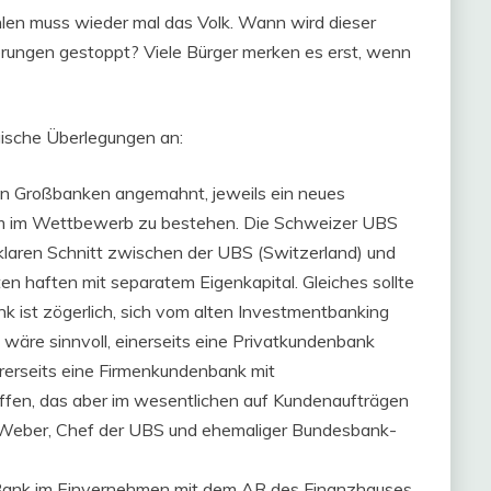
hlen muss wieder mal das Volk. Wann wird dieser
rungen gestoppt? Viele Bürger merken es erst, wenn
gische Überlegungen an:
en Großbanken angemahnt, jeweils ein neues
um im Wettbewerb zu bestehen. Die Schweizer UBS
aren Schnitt zwischen der UBS (Switzerland) und
en haften mit separatem Eigenkapital. Gleiches sollte
k ist zögerlich, sich vom alten Investmentbanking
wäre sinnvoll, einerseits eine Privatkundenbank
rerseits eine Firmenkundenbank mit
fen, das aber im wesentlichen auf Kundenaufträgen
xel Weber, Chef der UBS und ehemaliger Bundesbank-
 Bank im Einvernehmen mit dem AR des Finanzhauses,