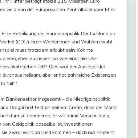
. Ihr Puffer beträgt stolze 215 Milliarden Euro.
iches Geld von der Europäischen Zentralbank über ELA-
. Eine Beteiligung der Bundesrepublik Deutschland an
 Merkel (CDU) ihren Wählerinnen und Wählern wohl
nspiel muss trotzdem erlaubt sein: Könnte
 pleitegehen zu lassen, so wie einst die US-
rs pleitegehen ließ? Dies war der Auslöser der
 durchaus heilsam, aber er hat zahlreiche Existenzen
to fail“?
m Bankensektor insgesamt – die Niedrigzinspolitik
rio Draghi hält fest an seinem Credo, dass der Markt
achstum zu generieren. Er will damit Verschuldung
von Geldpolitik dasselbe ist, Investitionen
s sie zwar leicht an Geld kommen – doch null Prozent