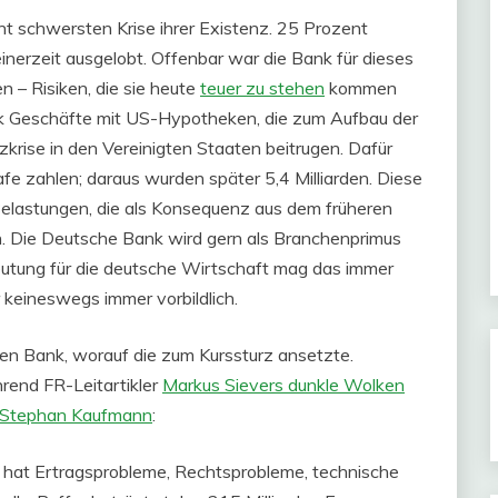
cht schwersten Krise ihrer Existenz. 25 Prozent
nerzeit ausgelobt. Offenbar war die Bank für dieses
en – Risiken, die sie heute
teuer zu stehen
kommen
k Geschäfte mit US-Hypotheken, die zum Aufbau der
krise in den Vereinigten Staaten beitrugen. Dafür
afe zahlen; daraus wurden später 5,4 Milliarden. Diese
elastungen, die als Konsequenz aus dem früheren
. Die Deutsche Bank wird gern als Branchenprimus
deutung für die deutsche Wirtschaft mag das immer
 keineswegs immer vorbildlich.
en Bank, worauf die zum Kurssturz ansetzte.
rend FR-Leitartikler
Markus Sievers dunkle Wolken
Stephan Kaufmann
:
k hat Ertragsprobleme, Rechtsprobleme, technische