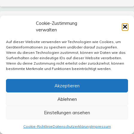
Ralf-Michael Lübbers
sagt:
Cookie-Zustimmung
2. August 2023 um 22:23 Uhr
verwalten
@Elena Ezeani:
Auf dieser Website verwenden wir Technologien wie Cookies, um
Geräteinformationen zu speichern und/oder darauf zuzugreifen.
Wenn du diesen Technologien zustimmst, können wir Daten wie das
Danke
Surfverhalten oder eindeutige IDs auf dieser Website verarbeiten.
Wenn du deine Zustimmung nicht erteilst oder zurückziehst, können
bestimmte Merkmale und Funktionen beeinträchtigt werden.
Akzeptieren
Peter Boettel
sagt:
11. August 2023 um 11:12 Uhr
Ablehnen
Elena Ezeani: danke für diesen Kommentar.
Einstellungen ansehen
Leider konnte ich den Bericht in der FR urlaubsbedingt
nicht mitverfolgen, jedoch habe ich mich bekanntlich
Cookie-Richtlinie
Datenschutzerklärung
Impressum
schon mehrfach zu diesem Thema geäußert und muss