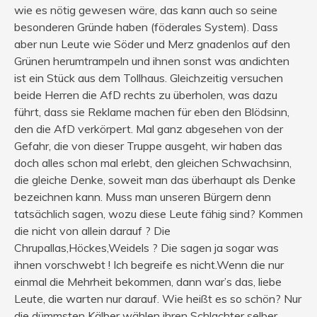
wie es nötig gewesen wäre, das kann auch so seine
besonderen Gründe haben (föderales System). Dass
aber nun Leute wie Söder und Merz gnadenlos auf den
Grünen herumtrampeln und ihnen sonst was andichten
ist ein Stück aus dem Tollhaus. Gleichzeitig versuchen
beide Herren die AfD rechts zu überholen, was dazu
führt, dass sie Reklame machen für eben den Blödsinn,
den die AfD verkörpert. Mal ganz abgesehen von der
Gefahr, die von dieser Truppe ausgeht, wir haben das
doch alles schon mal erlebt, den gleichen Schwachsinn,
die gleiche Denke, soweit man das überhaupt als Denke
bezeichnen kann. Muss man unseren Bürgern denn
tatsächlich sagen, wozu diese Leute fähig sind? Kommen
die nicht von allein darauf ? Die
Chrupallas,Höckes,Weidels ? Die sagen ja sogar was
ihnen vorschwebt ! Ich begreife es nicht.Wenn die nur
einmal die Mehrheit bekommen, dann war’s das, liebe
Leute, die warten nur darauf. Wie heißt es so schön? Nur
die dümmsten Kälber wählen ihren Schlachter selber….