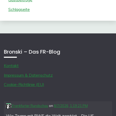
Schlagseite
Bronski – Das FR-Blog
Kontakt
Impressum & Datenschutz
Cookie-Richtlinie (EU)
Frankfurter Rundschau
on
8/7/2026, 1:19:21 PM
Wie Trump mit RWE die Welt zerstört – Die US-