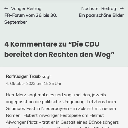
Beitragsnavigation
Voriger Beitrag:
Nächster Beitrag:
FR-Forum vom 26. bis 30.
Ein paar schöne Bilder
September
4 Kommentare zu “
Die CDU
bereitet den Rechten den Weg
”
Rolfrüdiger Traub
sagt:
4. Oktober 2023 um 15:25 Uhr
Herr Merz sagt mal dies und sagt mal das; jeweils
angepasst an die politische Umgebung. Letztens beim
Gillamoos Fest in Niederbayern – in Zukunft mit neuem
Namen „Hubert Aiwanger Festspiele am Helmut
Aiwanger Platz“- trat er in Gestalt eines Bänkelsängers