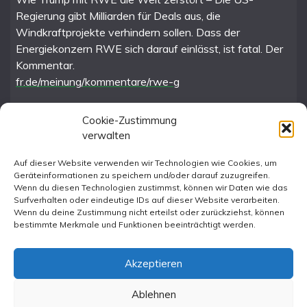
Regierung gibt Milliarden für Deals aus, die
Windkraftprojekte verhindern sollen. Dass der
Energiekonzern RWE sich darauf einlässt, ist fatal. Der
Kommentar.
fr.de/meinung/kommentare/rwe-g
Cookie-Zustimmung
verwalten
FR im Fediverse
Auf dieser Website verwenden wir Technologien wie Cookies, um
Geräteinformationen zu speichern und/oder darauf zuzugreifen.
Instagram
Wenn du diesen Technologien zustimmst, können wir Daten wie das
Surfverhalten oder eindeutige IDs auf dieser Website verarbeiten.
Wenn du deine Zustimmung nicht erteilst oder zurückziehst, können
bestimmte Merkmale und Funktionen beeinträchtigt werden.
Akzeptieren
Ablehnen
All Rights Reserved 2023.