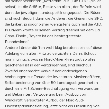
mit seiner bekannten „Kofferarie“ auf. „Die CDU, (d.h. er
selbst) ist die Größte, Beste von allen“; der Refrain wird
dann der jeweiligen Landespolitik angepasst. Die Bösen
sind nach Bedarf dann die Anderen, die Grünen, die SPD,
die Linken, ja sogar bisher wenigstens auch mal die AfD.
In Bayern krönte er seinen Vortrag diesmal mit dem Da
Capo-Finale „Bayern ist das bestregierteste
Bunndesland“.
Andere Länder dürften wohl klug beraten sein, auf diese
Adelung vom alten Fritz zu verzichten. Denn: Schaut
man mal nach, was im Nord-Alpen-Freistaat so alles
geschehen ist in der Vergangenheit, sind durchaus
Zweifel angebracht: Verkauf der landeseigenen
Wohnungen zur Freude der Investoren, Maskenaffären,
Selbstbedienung von über 50 Landtagsabgeordneten
durch eine Art Schein-Beschäftigung von Verwandten
und Bekannten, Verzögerung beim Ausbau von
Windkraft, verspäteter Aufbau der Nord-Süd-
Höchstspannungsleitung, jetzt nicht als Freileitung, wie