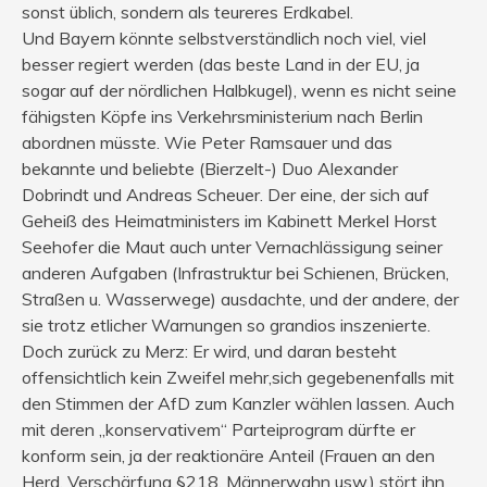
sonst üblich, sondern als teureres Erdkabel.
Und Bayern könnte selbstverständlich noch viel, viel
besser regiert werden (das beste Land in der EU, ja
sogar auf der nördlichen Halbkugel), wenn es nicht seine
fähigsten Köpfe ins Verkehrsministerium nach Berlin
abordnen müsste. Wie Peter Ramsauer und das
bekannte und beliebte (Bierzelt-) Duo Alexander
Dobrindt und Andreas Scheuer. Der eine, der sich auf
Geheiß des Heimatministers im Kabinett Merkel Horst
Seehofer die Maut auch unter Vernachlässigung seiner
anderen Aufgaben (Infrastruktur bei Schienen, Brücken,
Straßen u. Wasserwege) ausdachte, und der andere, der
sie trotz etlicher Warnungen so grandios inszenierte.
Doch zurück zu Merz: Er wird, und daran besteht
offensichtlich kein Zweifel mehr,sich gegebenenfalls mit
den Stimmen der AfD zum Kanzler wählen lassen. Auch
mit deren „konservativem“ Parteiprogram dürfte er
konform sein, ja der reaktionäre Anteil (Frauen an den
Herd, Verschärfung §218, Männerwahn usw.) stört ihn