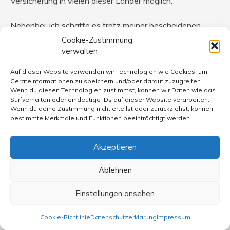
Versicherung in vielen dieser Länder möglich.
Nebenbei, ich schaffe es trotz meiner bescheidenen
Rente von 1070 Euro brutto trotzdem, für Ärzte ohne
Cookie-Zustimmung
Grenzen, Greenpeace, Attac und andere Orgas mehr
verwalten
oder weniger regelmäßig zu spenden, und nach dem
Auf dieser Website verwenden wir Technologien wie Cookies, um
Motto: Global denken, lokal handeln, mich in der hiesigen
Geräteinformationen zu speichern und/oder darauf zuzugreifen.
lokalen Agenda 21 seit 12 Jahren zu engagieren. Ich
Wenn du diesen Technologien zustimmst, können wir Daten wie das
achte auf Siegel auf Produkten, FST, Transfair usw. und
Surfverhalten oder eindeutige IDs auf dieser Website verarbeiten.
Wenn du deine Zustimmung nicht erteilst oder zurückziehst, können
habe vom kleinen Angesparten 200 Euro für Haiti
bestimmte Merkmale und Funktionen beeinträchtigt werden.
abgehoben – und Sie?
Akzeptieren
Ablehnen
Markus Dehnerle
sagt:
30. Mai 2010 um 18:11 Uhr
Einstellungen ansehen
Und ich:
Cookie-Richtlinie
Datenschutzerklärung
Impressum