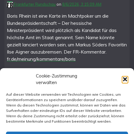
Frankfurter Rundschau
on
8/6/2026, 3:15:09 AM
Boris Rhein ist eine Karte im Machtpoker um die
Bundespräsidentschaft – Der hessische
Ministerpräsident wird plötzlich als Kandidat für das
höchste Amt im Staat genannt. Sein Name könnte
gezielt lanciert worden sein, um Markus Söders Favoritin
Ilse Aigner auszubremsen. Der FR-Kommentar.
fr.de/meinung/kommentare/boris
Cookie-Zustimmung
verwalten
FR im Fediverse
Auf dieser Website verwenden wir Technologien wie Cookies, um
Geräteinformationen zu speichern und/oder darauf zuzugreifen.
Instagram
Wenn du diesen Technologien zustimmst, können wir Daten wie das
Surfverhalten oder eindeutige IDs auf dieser Website verarbeiten.
Wenn du deine Zustimmung nicht erteilst oder zurückziehst, können
bestimmte Merkmale und Funktionen beeinträchtigt werden.