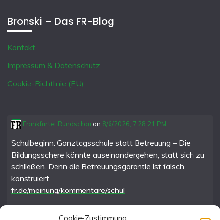
Bronski – Das FR-Blog
Kontakt
Impressum & Datenschutz
Cookie-Richtlinie (EU)
Frankfurter Rundschau
on
8/6/2026, 7:28:21 PM
Schulbeginn: Ganztagsschule statt Betreuung – Die
Bildungsschere könnte auseinandergehen, statt sich zu
schließen. Denn die Betreuungsgarantie ist falsch
konstruiert.
fr.de/meinung/kommentare/schul
Cookie-Zustimmung