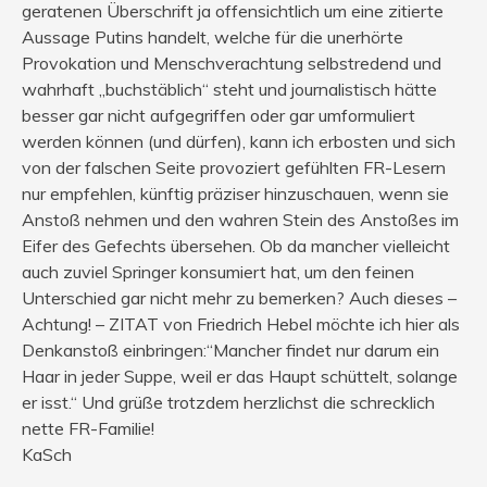
geratenen Überschrift ja offensichtlich um eine zitierte
Aussage Putins handelt, welche für die unerhörte
Provokation und Menschverachtung selbstredend und
wahrhaft „buchstäblich“ steht und journalistisch hätte
besser gar nicht aufgegriffen oder gar umformuliert
werden können (und dürfen), kann ich erbosten und sich
von der falschen Seite provoziert gefühlten FR-Lesern
nur empfehlen, künftig präziser hinzuschauen, wenn sie
Anstoß nehmen und den wahren Stein des Anstoßes im
Eifer des Gefechts übersehen. Ob da mancher vielleicht
auch zuviel Springer konsumiert hat, um den feinen
Unterschied gar nicht mehr zu bemerken? Auch dieses –
Achtung! – ZITAT von Friedrich Hebel möchte ich hier als
Denkanstoß einbringen:“Mancher findet nur darum ein
Haar in jeder Suppe, weil er das Haupt schüttelt, solange
er isst.“ Und grüße trotzdem herzlichst die schrecklich
nette FR-Familie!
KaSch