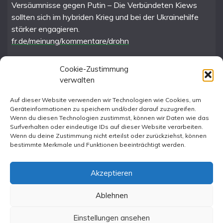
Versäumnisse gegen Putin – Die Verbündeten Kiews
sollten sich im hybriden Krieg und bei der Ukrainehilfe
stärker engagieren.
fr.de/meinung/kommentare/drohn
Cookie-Zustimmung
verwalten
FR im Fediverse
Auf dieser Website verwenden wir Technologien wie Cookies, um
Geräteinformationen zu speichern und/oder darauf zuzugreifen.
Instagram
Wenn du diesen Technologien zustimmst, können wir Daten wie das
Surfverhalten oder eindeutige IDs auf dieser Website verarbeiten.
Wenn du deine Zustimmung nicht erteilst oder zurückziehst, können
bestimmte Merkmale und Funktionen beeinträchtigt werden.
Akzeptieren
Ablehnen
All Rights Reserved 2023.
Proudly powered by WordPress
|
Theme: Fairy by
Einstellungen ansehen