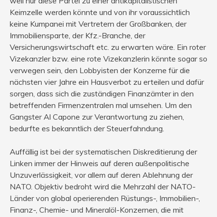
weil nur diese Partei zu einer antikapitalistischen
Keimzelle werden könnte und von ihr voraussichtlich
keine Kumpanei mit Vertretern der Großbanken, der
Immobiliensparte, der Kfz.-Branche, der
Versicherungswirtschaft etc. zu erwarten wäre. Ein roter
Vizekanzler bzw. eine rote Vizekanzlerin könnte sogar so
verwegen sein, den Lobbyisten der Konzerne für die
nächsten vier Jahre ein Hausverbot zu erteilen und dafür
sorgen, dass sich die zuständigen Finanzämter in den
betreffenden Firmenzentralen mal umsehen. Um den
Gangster Al Capone zur Verantwortung zu ziehen,
bedurfte es bekanntlich der Steuerfahndung.
Auffällig ist bei der systematischen Diskreditierung der
Linken immer der Hinweis auf deren außenpolitische
Unzuverlässigkeit, vor allem auf deren Ablehnung der
NATO. Objektiv bedroht wird die Mehrzahl der NATO-
Länder von global operierenden Rüstungs-, Immobilien-,
Finanz-, Chemie- und Mineralöl-Konzernen, die mit