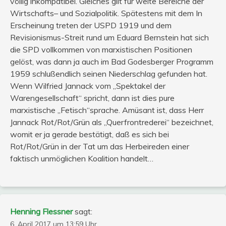
völlig inkompatibel. Gleiches gilt für weite Bereiche der
Wirtschafts– und Sozialpolitik. Spätestens mit dem In
Erscheinung treten der USPD 1919 und dem
Revisionismus-Streit rund um Eduard Bernstein hat sich
die SPD vollkommen von marxistischen Positionen
gelöst, was dann ja auch im Bad Godesberger Programm
1959 schlußendlich seinen Niederschlag gefunden hat.
Wenn Wilfried Jannack vom „Spektakel der
Warengesellschaft“ spricht, dann ist dies pure
marxistische „Fetisch“sprache. Amüsant ist, dass Herr
Jannack Rot/Rot/Grün als „Querfrontrederei“ bezeichnet,
womit er ja gerade bestätigt, daß es sich bei
Rot/Rot/Grün in der Tat um das Herbeireden einer
faktisch unmöglichen Koalition handelt…
Henning Flessner
sagt:
6. April 2017 um 13:59 Uhr