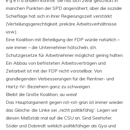
e g e n d ändern könnte. Sie hat sich zwar geschickt in
manchen Punkten der SPD angenähert, aber die soziale
Schieflage hat sich in ihrer Regierungszeit verstärkt
(Verteilungsgerechtigkeit, prekäre Arbeitsverhältnisse
usw.).
Eine Koalition mit Beteiligung der FDP würde natürlich –
wie immer – die Unternehmer hätscheln, d.h.
Schutzgesetze für Arbeitnehmer möglichst gering halten.
Ein Abbau von befristeten Arbeitsverträgen und
Zeitarbeit ist mit der FDP nicht vorstellbar. Von
grundlegenden Verbesserungen für die Rentner- und
Hartz-IV- Beziehern ganz zu schweigen.
Bleibt die Große Koalition, au weia!
Das Hauptargument gegen rot-rot-grün ist immer wieder
das Gleiche: die Linke sei „nicht politikfähig“. Legen wir
diesen Maßstab mal auf die CSU an. Sind Seehofer,
Söder und Dobrindt wirklich politikfähiger als Gysi und