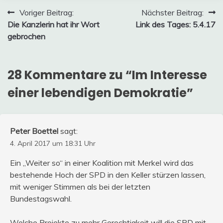
Beitragsnavigation
Voriger Beitrag:
Nächster Beitrag:
Die Kanzlerin hat ihr Wort
Link des Tages: 5.4.17
gebrochen
28 Kommentare zu “
Im Interesse
einer lebendigen Demokratie
”
Peter Boettel
sagt:
4. April 2017 um 18:31 Uhr
Ein „Weiter so“ in einer Koalition mit Merkel wird das
bestehende Hoch der SPD in den Keller stürzen lassen,
mit weniger Stimmen als bei der letzten
Bundestagswahl.
Welche Projekte zu mehr Gerechtigkeit will die SPD mit