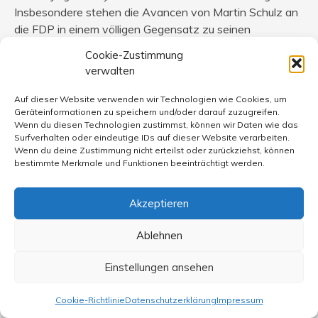
Insbesondere stehen die Avancen von Martin Schulz an
die FDP in einem völligen Gegensatz zu seinen
bisherigen Appellen zu mehr Gerechtigkeit.
Cookie-Zustimmung
verwalten
Anscheinend zieht Schulz die falschen Konsequenzen
aus der Saarland-Wahl und fällt auf die Aussagen
Auf dieser Website verwenden wir Technologien wie Cookies, um
Geräteinformationen zu speichern und/oder darauf zuzugreifen.
mancher Schreiber in einigen „Qualitätsmedien“ herein
Wenn du diesen Technologien zustimmst, können wir Daten wie das
und meint, mit der „Steuersenkungspartei“ FDP eine
Surfverhalten oder eindeutige IDs auf dieser Website verarbeiten.
Politik für die „kleinen Leute“ erreichen zukönnen. Hat
Wenn du deine Zustimmung nicht erteilst oder zurückziehst, können
bestimmte Merkmale und Funktionen beeinträchtigt werden.
Schulz etwa vergessen, dass sich die FDP als Partei der
Besserverdienenden verstanden hat, oder gar das
berüchtigte „Lambsdorff-Papier“, als die FDP unter
Akzeptieren
Genscher die damalige Schmidt-Regierung gestürzt hat?
Ablehnen
Das Ergebnis der Saarland-Wahl sollte doch eine
Einstellungen ansehen
heilsame Warnung sein, sich endlich darauf zu besinnen,
wessen Interessen die SPD zu vertreten hat; mit der
Cookie-Richtlinie
Datenschutzerklärung
Impressum
Mövenpick-Partei wird der vermeintliche Schulz-Effekt