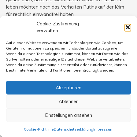
leben möchten noch das Verhalten Putins auf der Krim
für rechtlich einwandfrei halten.
Cookie-Zustimmung
Das bedeutet aber doch nicht, dass man nun alles was
verwalten
von Putin kommt in Bausch und Bogen holzschnittartig
verurteilen muss. Wenn ich z.B. in der Rede Putins in
Auf dieser Website verwenden wir Technologien wie Cookies, um
Geräteinformationen zu speichern und/oder darauf zuzugreifen.
dieser Woche die ein oder andere Bemerkung
Wenn du diesen Technologien zustimmst, können wir Daten wie das
bedenkenswert oder gar richtig finde, dann heißt das
Surfverhalten oder eindeutige IDs auf dieser Website verarbeiten.
doch nicht, dass ich damit auch seine
Wenn du deine Zustimmung nicht erteilst oder zurückziehst, können
bestimmte Merkmale und Funktionen beeinträchtigt werden.
Menschenrechtspolitik im Inneren unterstütze. Ich weiß
ehrlich gesagt gar nicht, wie man auf diese Idee kommen
kann.
Akzeptieren
Und nur weil ich die Handlungen des Westens auf der
Ablehnen
Ukraine für fragwürdig halte, muss ich doch nicht gleich
auch das westliche Gesellschaftsmodell in Frage stellen
Einstellungen ansehen
und andersrum: nur weil ich Putins Gesellschaftspolitik
verurteile, darf ich doch darüber nachdenken, ob er in
Cookie-Richtlinie
Datenschutzerklärung
Impressum
dieser speziellen Frage (Ukraine) nicht gute Argumente