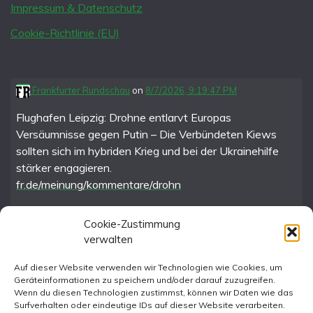
Impressum & Datenschutz
Cookie-Richtlinie (EU)
Frankfurter Rundschau
on
8/7/2026, 9:19:47 PM
Flughafen Leipzig: Drohne entlarvt Europas
Versäumnisse gegen Putin – Die Verbündeten Kiews
sollten sich im hybriden Krieg und bei der Ukrainehilfe
stärker engagieren.
fr.de/meinung/kommentare/drohn
Cookie-Zustimmung
verwalten
FR im Fediverse
Auf dieser Website verwenden wir Technologien wie Cookies, um
Geräteinformationen zu speichern und/oder darauf zuzugreifen.
Instagram
Wenn du diesen Technologien zustimmst, können wir Daten wie das
Surfverhalten oder eindeutige IDs auf dieser Website verarbeiten.