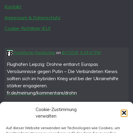
Kontakt
Impressum & Datenschutz
Cookie-Richtlinie (EU)
Frankfurter Rundschau
on
8/7/2026, 9:19:47 PM
Flughafen Leipzig: Drohne entlarvt Europas
Versäumnisse gegen Putin – Die Verbündeten Kiews
sollten sich im hybriden Krieg und bei der Ukrainehilfe
stärker engagieren.
fr.de/meinung/kommentare/drohn
Cookie-Zustimmung
verwalten
FR im Fediverse
Auf dieser Website verwenden wir Technologien wie Cookies, um