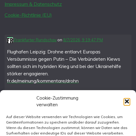
Impressum & Datenschutz
Cookie-Richtlinie (EU)
Frankfurter Rundschau
on
8/7/2026, 9:19:47 PM
Flughafen Leipzig: Drohne entlarvt Europas
Versäumnisse gegen Putin – Die Verbündeten Kiews
sollten sich im hybriden Krieg und bei der Ukrainehilfe
stärker engagieren.
fr.de/meinung/kommentare/drohn
Cookie-Zustimmung
verwalten
FR im Fediverse
Auf dieser Website verwenden wir Technologien wie Cookies, um
Geräteinformationen zu speichern und/oder darauf zuzugreifen.
Instagram
Wenn du diesen Technologien zustimmst, können wir Daten wie das
Surfverhalten oder eindeutige IDs auf dieser Website verarbeiten.