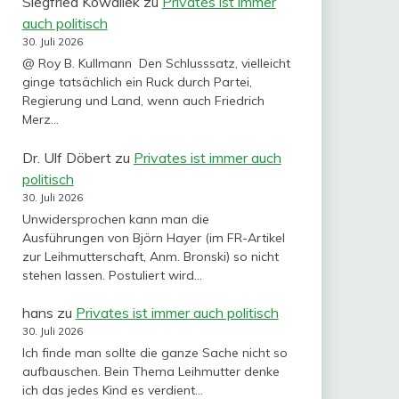
Siegfried Kowallek
zu
Privates ist immer
auch politisch
30. Juli 2026
@ Roy B. Kullmann Den Schlusssatz, vielleicht
ginge tatsächlich ein Ruck durch Partei,
Regierung und Land, wenn auch Friedrich
Merz…
Dr. Ulf Döbert
zu
Privates ist immer auch
politisch
30. Juli 2026
Unwidersprochen kann man die
Ausführungen von Björn Hayer (im FR-Artikel
zur Leihmutterschaft, Anm. Bronski) so nicht
stehen lassen. Postuliert wird…
hans
zu
Privates ist immer auch politisch
30. Juli 2026
Ich finde man sollte die ganze Sache nicht so
aufbauschen. Bein Thema Leihmutter denke
ich das jedes Kind es verdient…