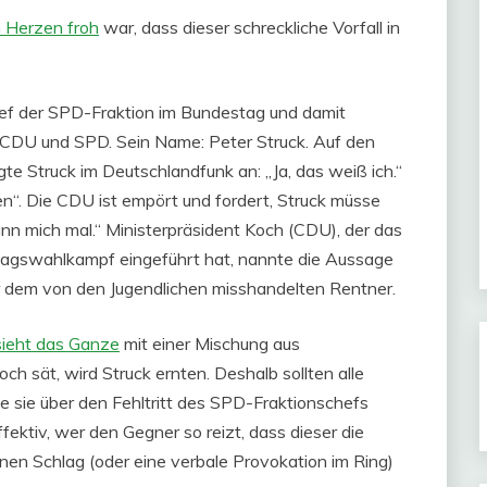
n Herzen froh
war, dass dieser schreckliche Vorfall in
Chef der SPD-Fraktion im Bundestag und damit
n CDU und SPD. Sein Name: Peter Struck. Auf den
gte Struck im Deutschlandfunk an: „Ja, das weiß ich.“
en“. Die CDU ist empört und fordert, Struck müsse
ann mich mal.“ Ministerpräsident Koch (CDU), der das
agswahlkampf eingeführt hat, nannte die Aussage
 dem von den Jugendlichen misshandelten Rentner.
sieht das Ganze
mit einer Mischung aus
ch sät, wird Struck ernten. Deshalb sollten alle
he sie über den Fehltritt des SPD-Fraktionschefs
fektiv, wer den Gegner so reizt, dass dieser die
einen Schlag (oder eine verbale Provokation im Ring)