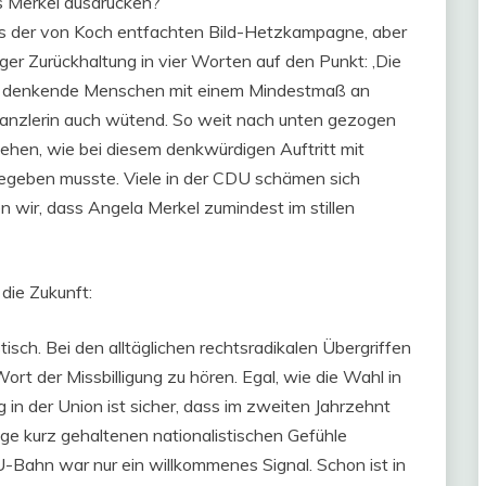
bis Merkel ausdrücken?
s der von Koch entfachten Bild-Hetzkampagne, aber
er Zurückhaltung in vier Worten auf den Punkt: ‚Die
uns denkende Menschen mit einem Mindestmaß an
e Kanzlerin auch wütend. So weit nach unten gezogen
ehen, wie bei diesem denkwürdigen Auftritt mit
 begeben musste. Viele in der CDU schämen sich
n wir, dass Angela Merkel zumindest im stillen
die Zukunft:
isch. Bei den alltäglichen rechtsradikalen Übergriffen
rt der Missbilligung zu hören. Egal, wie die Wahl in
 in der Union ist sicher, dass im zweiten Jahrzehnt
nge kurz gehaltenen nationalistischen Gefühle
-Bahn war nur ein willkommenes Signal. Schon ist in