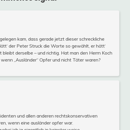
 gelegen kam, dass gerade jetzt dieser schreckliche
Hätt‘ der Peter Struck die Worte so gewählt, er hätt‘
t bleibt derselbe – und richtig. Hat man den Herrn Koch
t, wenn „Ausländer“ Opfer und nicht Täter waren?
äsidenten und allen anderen rechtskonservativen
ren, wenn eine ausländer opfer war.
bei ich ja eigentlich in keinster weise