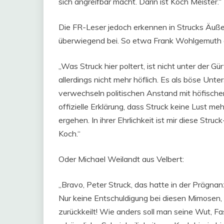
sich angreifbar macht. Darin ist Koch Meister.“
Die FR-Leser jedoch erkennen in Strucks Äußer
überwiegend bei. So etwa Frank Wohlgemuth 
„Was Struck hier poltert, ist nicht unter der Gür
allerdings nicht mehr höflich. Es als böse Unt
verwechseln politischen Anstand mit höfischer E
offizielle Erklärung, dass Struck keine Lust meh
ergehen. In ihrer Ehrlichkeit ist mir diese St
Koch.“
Oder Michael Weilandt aus Velbert:
„Bravo, Peter Struck, das hatte in der Prägn
Nur keine Entschuldigung bei diesen Mimosen, d
zurückkeilt! Wie anders soll man seine Wut, Fas