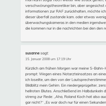
verschwörungstheoretiker bin, aber angesichst 
informationen zur RAF zurückhalten, möchte ich
dieser überfall zustande kam. oder etwas wenige
überwachungskameras in den medien irgendwe
die kommen nur in die nachrichten bei den den 
susanne
sagt:
15. Januar 2008 um 17:19 Uhr
Kürzlich am frühen Morgen war meine S-Bahn-Ha
prompt: Wegen eines Notarzteinsatzes an eine
ich loseilte, um den von der Lautsprecherstimm
Bildblitz mein Gehirn. Ein niedergeprügelter, ze
hellroten Blutes. Anschließend im Halbdunkeln d
streng zur Rede: „Aha, Roland Koch hat also auc
gar nicht?“ „Es war doch nur für einen Sekundenbru