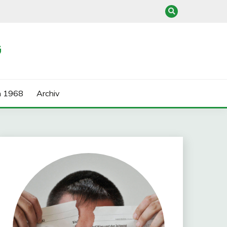
G
n 1968
Archiv