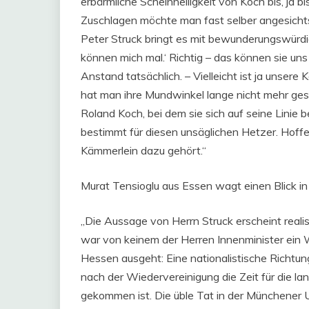
erbärmliche Scheinheiligkeit von Koch bis, ja 
Zuschlagen möchte man fast selber angesicht
Peter Struck bringt es mit bewunderungswürdig
können mich mal.‘ Richtig – das können sie 
Anstand tatsächlich. – Vielleicht ist ja unser
hat man ihre Mundwinkel lange nicht mehr ges
Roland Koch, bei dem sie sich auf seine Linie
bestimmt für diesen unsäglichen Hetzer. Hoffe
Kämmerlein dazu gehört.“
Murat Tensioglu aus Essen wagt einen Blick in 
„Die Aussage von Herrn Struck erscheint realist
war von keinem der Herren Innenminister ein Wo
Hessen ausgeht: Eine nationalistische Richtung
nach der Wiedervereinigung die Zeit für die la
gekommen ist. Die üble Tat in der Münchener U