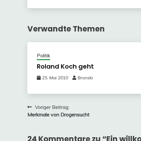
Verwandte Themen
Politik
Roland Koch geht
25. Mai 2010
Bronski
Beitragsnavigation
Voriger Beitrag:
Merkmale von Drogensucht
24 Kommentare zu “
Ein will