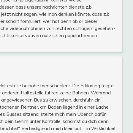
dessen dass unsere nachrichten dienste z.b.
 jetzt nicht sagen, wie man denken könnte, dass z.b.
r scharf formuliert, wer hat denn ob all dieser
lche videoaufnahmen von rechten schlägern gesehen?
rechtskonservativen nützlichen populärthemen….
ltestelle beinahe menschenleer. Die Erklärung folgte
r anderen Haltestelle fuhren keine Bahnen. Während
e angewiesenen Bus zu erwischen, durchfuhr ein
rstochener, Rentner, am Boden liegend in einer Lache
es Busses sitzend, stellte mich mein Überich dafür
h dein Gehirn unter Kontrolle, schämst du dich denn
chteil“, verteidigte ich mich kleinlaut , „in Wirklichkeit