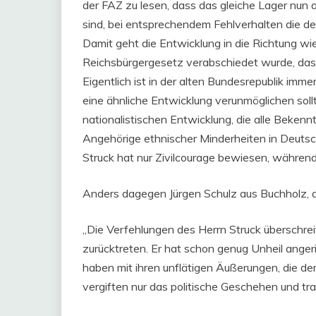
der FAZ zu lesen, dass das gleiche Lager nun 
sind, bei entsprechendem Fehlverhalten die d
Damit geht die Entwicklung in die Richtung w
Reichsbürgergesetz verabschiedet wurde, das 
Eigentlich ist in der alten Bundesrepublik im
eine ähnliche Entwicklung verunmöglichen sol
nationalistischen Entwicklung, die alle Bekennt
Angehörige ethnischer Minderheiten in Deutsch
Struck hat nur Zivilcourage bewiesen, während
Anders dagegen Jürgen Schulz aus Buchholz, de
„Die Verfehlungen des Herrn Struck überschreit
zurücktreten. Er hat schon genug Unheil angerich
haben mit ihren unflätigen Äußerungen, die de
vergiften nur das politische Geschehen und tra