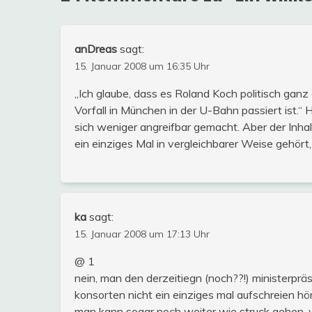
anDreas
sagt:
15. Januar 2008 um 16:35 Uhr
„Ich glaube, dass es Roland Koch politisch ganz
Vorfall in München in der U-Bahn passiert ist.“ 
sich weniger angreifbar gemacht. Aber der Inhal
ein einziges Mal in vergleichbarer Weise gehör
ka
sagt:
15. Januar 2008 um 17:13 Uhr
@ 1
nein, man den derzeitiegn (noch??!) ministerpr
konsorten nicht ein einziges mal aufschreien hö
man kann sogar noch weiter wie struck gehen, wo