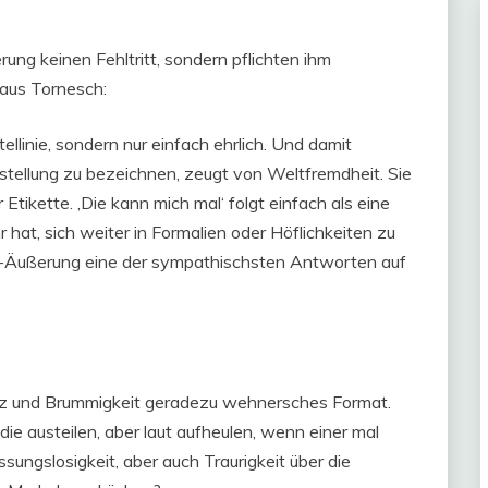
ung keinen Fehltritt, sondern pflichten ihm
aus Tornesch:
tellinie, sondern nur einfach ehrlich. Und damit
erstellung zu bezeichnen, zeugt von Weltfremdheit. Sie
tikette. ‚Die kann mich mal‘ folgt einfach als eine
r hat, sich weiter in Formalien oder Höflichkeiten zu
ruck-Äußerung eine der sympathischsten Antworten auf
anz und Brummigkeit geradezu wehnersches Format.
ie austeilen, aber laut aufheulen, wenn einer mal
sungslosigkeit, aber auch Traurigkeit über die