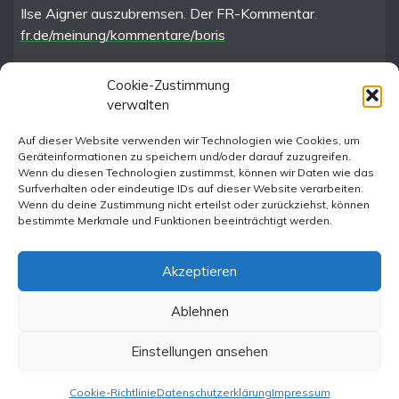
Ilse Aigner auszubremsen. Der FR-Kommentar.
fr.de/meinung/kommentare/boris
Cookie-Zustimmung
verwalten
FR im Fediverse
Auf dieser Website verwenden wir Technologien wie Cookies, um
Geräteinformationen zu speichern und/oder darauf zuzugreifen.
Instagram
Wenn du diesen Technologien zustimmst, können wir Daten wie das
Surfverhalten oder eindeutige IDs auf dieser Website verarbeiten.
Wenn du deine Zustimmung nicht erteilst oder zurückziehst, können
bestimmte Merkmale und Funktionen beeinträchtigt werden.
Akzeptieren
Ablehnen
All Rights Reserved 2023.
Proudly powered by WordPress
|
Theme: Fairy by
Einstellungen ansehen
Candid Themes
.
Cookie-Richtlinie
Datenschutzerklärung
Impressum