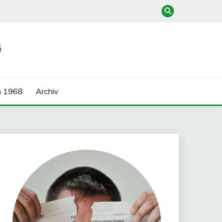
G
n 1968
Archiv