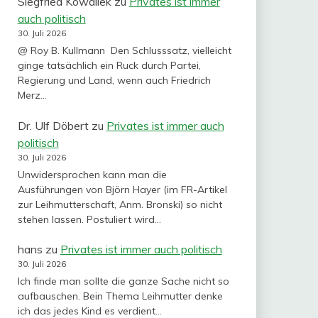
Siegfried Kowallek
zu
Privates ist immer
auch politisch
30. Juli 2026
@ Roy B. Kullmann Den Schlusssatz, vielleicht
ginge tatsächlich ein Ruck durch Partei,
Regierung und Land, wenn auch Friedrich
Merz…
Dr. Ulf Döbert
zu
Privates ist immer auch
politisch
30. Juli 2026
Unwidersprochen kann man die
Ausführungen von Björn Hayer (im FR-Artikel
zur Leihmutterschaft, Anm. Bronski) so nicht
stehen lassen. Postuliert wird…
hans
zu
Privates ist immer auch politisch
30. Juli 2026
Ich finde man sollte die ganze Sache nicht so
aufbauschen. Bein Thema Leihmutter denke
ich das jedes Kind es verdient…