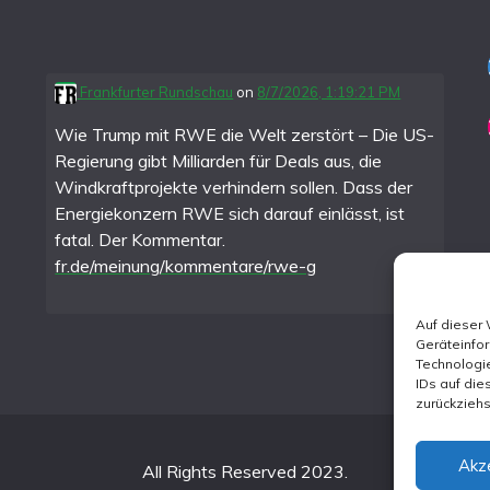
Frankfurter Rundschau
on
8/7/2026, 1:19:21 PM
Wie Trump mit RWE die Welt zerstört – Die US-
Regierung gibt Milliarden für Deals aus, die
Windkraftprojekte verhindern sollen. Dass der
Energiekonzern RWE sich darauf einlässt, ist
fatal. Der Kommentar.
fr.de/meinung/kommentare/rwe-g
Auf dieser
Geräteinfo
Technologie
IDs auf die
zurückzieh
Akz
All Rights Reserved 2023.