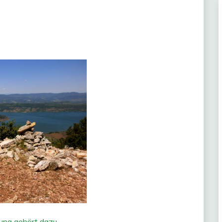
ung gehört dazu
„