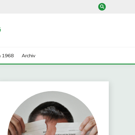
G
n 1968
Archiv