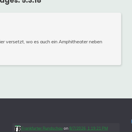
ages: 5.3.18
”
rier versetzt, wo es auch ein Amphitheater neben
Frankfurter Rundschau
on
8/7/2026, 1:19:21 PM