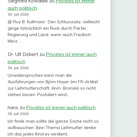
Siegfried Kowallek
zu
Privates ist immer
auch politisch
30. Juli 2026
@ Roy B. Kullmann Den Schlusssatz, vielleicht
ginge tatsächlich ein Ruck durch Partei,
Regierung und Land, wenn auch Friedrich
Merz…
Dr. Ulf Döbert
zu
Privates ist immer auch
politisch
30. Juli 2026
Unwidersprochen kann man die
Ausführungen von Björn Hayer (im FR-Artikel
zur Leihmutterschaft, Anm. Bronski) so nicht
stehen lassen. Postuliert wird…
hans
zu
Privates ist immer auch politisch
30. Juli 2026
Ich finde man sollte die ganze Sache nicht so
aufbauschen. Bein Thema Leihmutter denke
ich das jedes Kind es verdient…