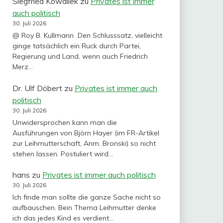
Siegfried Kowallek
zu
Privates ist immer
auch politisch
30. Juli 2026
@ Roy B. Kullmann Den Schlusssatz, vielleicht
ginge tatsächlich ein Ruck durch Partei,
Regierung und Land, wenn auch Friedrich
Merz…
Dr. Ulf Döbert
zu
Privates ist immer auch
politisch
30. Juli 2026
Unwidersprochen kann man die
Ausführungen von Björn Hayer (im FR-Artikel
zur Leihmutterschaft, Anm. Bronski) so nicht
stehen lassen. Postuliert wird…
hans
zu
Privates ist immer auch politisch
30. Juli 2026
Ich finde man sollte die ganze Sache nicht so
aufbauschen. Bein Thema Leihmutter denke
ich das jedes Kind es verdient…