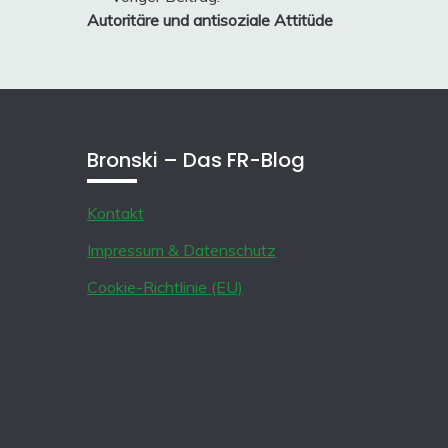
Beitragsnavigation
Autoritäre und antisoziale Attitüde
Bronski – Das FR-Blog
Kontakt
Impressum & Datenschutz
Cookie-Richtlinie (EU)