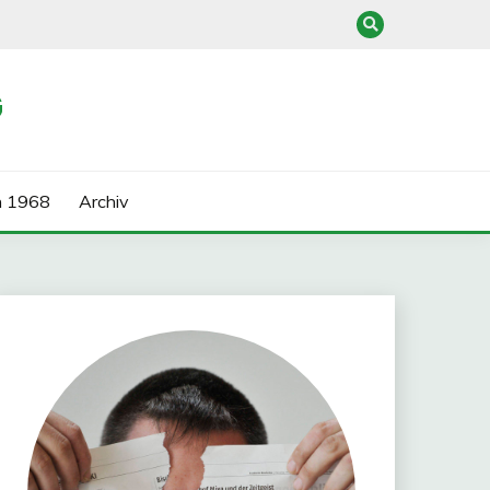
G
n 1968
Archiv