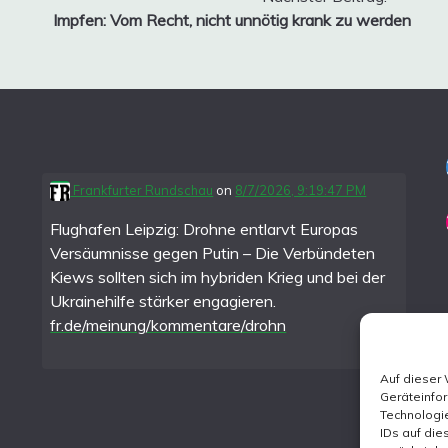
Impfen: Vom Recht, nicht unnötig krank zu werden
Frankfurter Rundschau
on
8/7/2026, 9:19:47 PM
Flughafen Leipzig: Drohne entlarvt Europas
Versäumnisse gegen Putin – Die Verbündeten
Kiews sollten sich im hybriden Krieg und bei der
Ukrainehilfe stärker engagieren.
fr.de/meinung/kommentare/drohn
Auf dieser
Geräteinfo
Technologie
IDs auf die