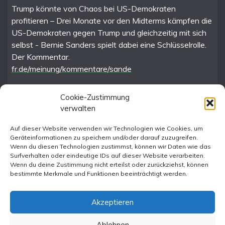
Trump könnte von Chaos bei US-Demokraten
profitieren – Drei Monate vor den Midterms kämpfen die
US-Demokraten gegen Trump und gleichzeitig mit sich
selbst - Bernie Sanders spielt dabei eine Schlüsselrolle.
Der Kommentar.
fr.de/meinung/kommentare/sande
Cookie-Zustimmung
verwalten
FR im Fediverse
Auf dieser Website verwenden wir Technologien wie Cookies, um
Geräteinformationen zu speichern und/oder darauf zuzugreifen.
Instagram
Wenn du diesen Technologien zustimmst, können wir Daten wie das
Surfverhalten oder eindeutige IDs auf dieser Website verarbeiten.
Wenn du deine Zustimmung nicht erteilst oder zurückziehst, können
bestimmte Merkmale und Funktionen beeinträchtigt werden.
Akzeptieren
Ablehnen