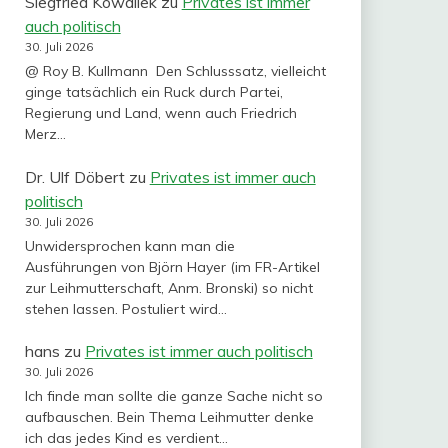
Siegfried Kowallek
zu
Privates ist immer
auch politisch
30. Juli 2026
@ Roy B. Kullmann Den Schlusssatz, vielleicht
ginge tatsächlich ein Ruck durch Partei,
Regierung und Land, wenn auch Friedrich
Merz…
Dr. Ulf Döbert
zu
Privates ist immer auch
politisch
30. Juli 2026
Unwidersprochen kann man die
Ausführungen von Björn Hayer (im FR-Artikel
zur Leihmutterschaft, Anm. Bronski) so nicht
stehen lassen. Postuliert wird…
hans
zu
Privates ist immer auch politisch
30. Juli 2026
Ich finde man sollte die ganze Sache nicht so
aufbauschen. Bein Thema Leihmutter denke
ich das jedes Kind es verdient…