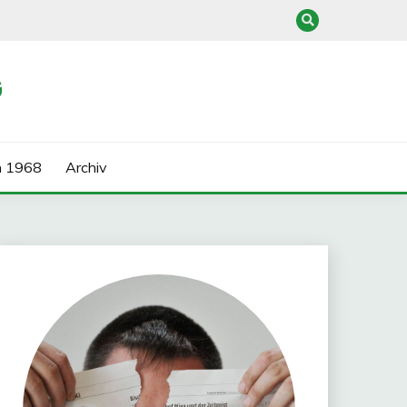
G
n 1968
Archiv