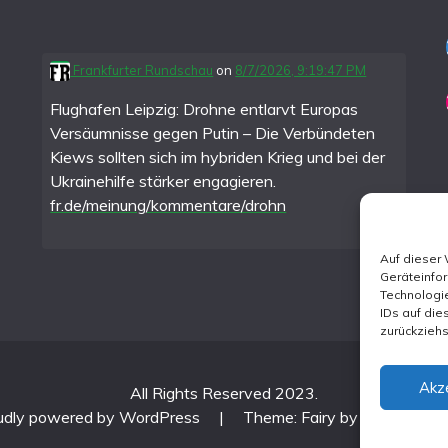
Frankfurter Rundschau
on
8/7/2026, 9:19:47 PM
Flughafen Leipzig: Drohne entlarvt Europas
Versäumnisse gegen Putin – Die Verbündeten
Kiews sollten sich im hybriden Krieg und bei der
Ukrainehilfe stärker engagieren.
fr.de/meinung/kommentare/drohn
Auf dieser
Geräteinfo
Technologie
IDs auf die
zurückzieh
Akz
All Rights Reserved 2023.
udly powered by WordPress
|
Theme: Fairy by
Candid Th