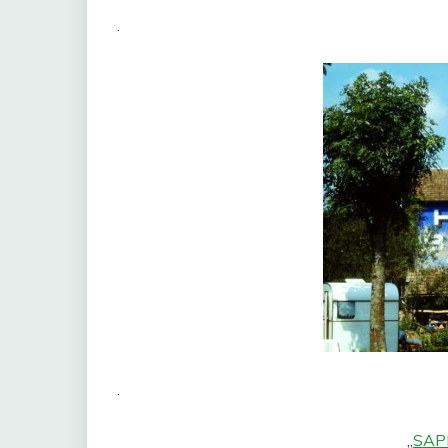
.
.
„
SAP