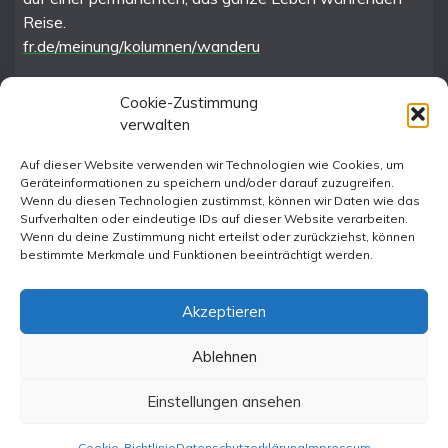
Reise.
fr.de/meinung/kolumnen/wanderu
Cookie-Zustimmung
verwalten
FR im Fediverse
Auf dieser Website verwenden wir Technologien wie Cookies, um
Geräteinformationen zu speichern und/oder darauf zuzugreifen.
Instagram
Wenn du diesen Technologien zustimmst, können wir Daten wie das
Surfverhalten oder eindeutige IDs auf dieser Website verarbeiten.
Wenn du deine Zustimmung nicht erteilst oder zurückziehst, können
bestimmte Merkmale und Funktionen beeinträchtigt werden.
Akzeptieren
Ablehnen
All Rights Reserved 2023.
Proudly powered by WordPress
|
Theme: Fairy by
Einstellungen ansehen
Candid Themes
.
Cookie-Richtlinie
Datenschutzerklärung
Impressum