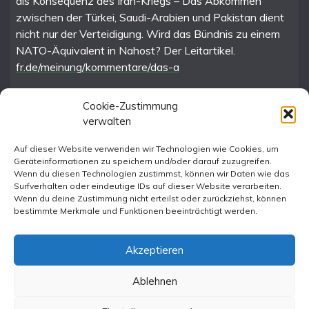
als Konsequenz des Iran-Kriegs – Das Abkommen
zwischen der Türkei, Saudi-Arabien und Pakistan dient
nicht nur der Verteidigung. Wird das Bündnis zu einem
NATO-Äquivalent in Nahost? Der Leitartikel.
fr.de/meinung/kommentare/das-a
Cookie-Zustimmung
verwalten
FR im Fediverse
Auf dieser Website verwenden wir Technologien wie Cookies, um
Geräteinformationen zu speichern und/oder darauf zuzugreifen.
Instagram
Wenn du diesen Technologien zustimmst, können wir Daten wie das
Surfverhalten oder eindeutige IDs auf dieser Website verarbeiten.
Wenn du deine Zustimmung nicht erteilst oder zurückziehst, können
bestimmte Merkmale und Funktionen beeinträchtigt werden.
Akzeptieren
Ablehnen
All Rights Reserved 2023.
Proudly powered by WordPress
|
Theme: Fairy by