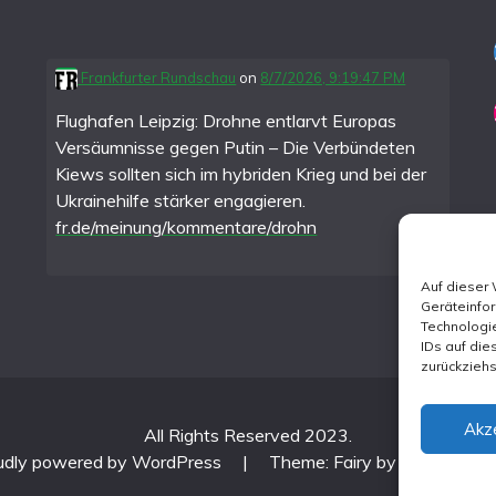
Frankfurter Rundschau
on
8/7/2026, 9:19:47 PM
Flughafen Leipzig: Drohne entlarvt Europas
Versäumnisse gegen Putin – Die Verbündeten
Kiews sollten sich im hybriden Krieg und bei der
Ukrainehilfe stärker engagieren.
fr.de/meinung/kommentare/drohn
Auf dieser
Geräteinfo
Technologie
IDs auf die
zurückzieh
Akz
All Rights Reserved 2023.
udly powered by WordPress
|
Theme: Fairy by
Candid Th