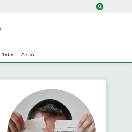
G
n 1968
Archiv