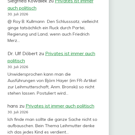
Siegfried Kowallek
zu
Privates ist immer
auch politisch
30. Juli 2026
@ Roy B. Kullmann Den Schlusssatz, vielleicht
ginge tatsächlich ein Ruck durch Partei,
Regierung und Land, wenn auch Friedrich
Merz…
Dr. Ulf Döbert
zu
Privates ist immer auch
politisch
30. Juli 2026
Unwidersprochen kann man die
Ausführungen von Björn Hayer (im FR-Artikel
zur Leihmutterschaft, Anm. Bronski) so nicht
stehen lassen. Postuliert wird…
hans
zu
Privates ist immer auch politisch
30. Juli 2026
Ich finde man sollte die ganze Sache nicht so
aufbauschen. Bein Thema Leihmutter denke
ich das jedes Kind es verdient…