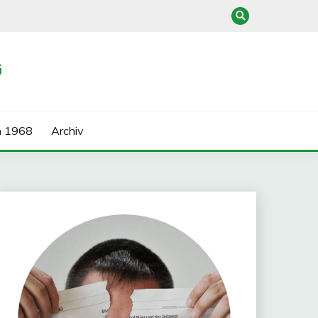
G
n 1968
Archiv