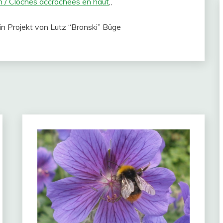
 / Cloches accrochées en haut
„
ein Projekt von Lutz “Bronski” Büge