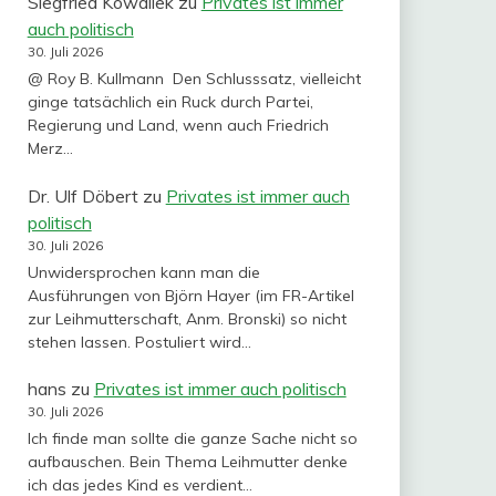
Siegfried Kowallek
zu
Privates ist immer
auch politisch
30. Juli 2026
@ Roy B. Kullmann Den Schlusssatz, vielleicht
ginge tatsächlich ein Ruck durch Partei,
Regierung und Land, wenn auch Friedrich
Merz…
Dr. Ulf Döbert
zu
Privates ist immer auch
politisch
30. Juli 2026
Unwidersprochen kann man die
Ausführungen von Björn Hayer (im FR-Artikel
zur Leihmutterschaft, Anm. Bronski) so nicht
stehen lassen. Postuliert wird…
hans
zu
Privates ist immer auch politisch
30. Juli 2026
Ich finde man sollte die ganze Sache nicht so
aufbauschen. Bein Thema Leihmutter denke
ich das jedes Kind es verdient…