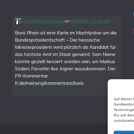
Frankfurter Rundschau
on
8/6/2026, 3:15:09 AM
Boris Rhein ist eine Karte im Machtpoker um die
Bundespräsidentschaft – Der hessische
Ministerpräsident wird plötzlich als Kandidat für
das höchste Amt im Staat genannt. Sein Name
könnte gezielt lanciert worden sein, um Markus
Söders Favoritin Ilse Aigner auszubremsen. Der
FR-Kommentar.
fr.de/meinung/kommentare/boris
Auf dieser
Geräteinfo
Technologie
IDs auf die
zurückzieh