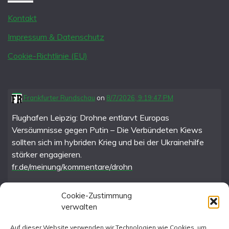
Kontakt
Impressum & Datenschutz
Cookie-Richtlinie (EU)
Frankfurter Rundschau
on
8/7/2026, 9:19:47 PM
Flughafen Leipzig: Drohne entlarvt Europas
Versäumnisse gegen Putin – Die Verbündeten Kiews
sollten sich im hybriden Krieg und bei der Ukrainehilfe
stärker engagieren.
fr.de/meinung/kommentare/drohn
Cookie-Zustimmung
verwalten
FR im Fediverse
Auf dieser Website verwenden wir Technologien wie Cookies, um