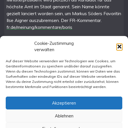
höchste Amt im Staat genannt. Sein Name könnte
gezielt lanciert worden sein, um Markus Söders Favoritin
Ilse Aigner auszubremsen. Der FR-Kommentar.
fr.de/meinung/kommentare/boris
Cookie-Zustimmung
verwalten
FR im Fediverse
Auf dieser Website verwenden wir Technologien wie Cookies, um
Geräteinformationen zu speichern und/oder darauf zuzugreifen.
Instagram
Wenn du diesen Technologien zustimmst, können wir Daten wie das
Surfverhalten oder eindeutige IDs auf dieser Website verarbeiten.
Wenn du deine Zustimmung nicht erteilst oder zurückziehst, können
bestimmte Merkmale und Funktionen beeinträchtigt werden.
Akzeptieren
Ablehnen
All Rights Reserved 2023.
Proudly powered by WordPress
|
Theme: Fairy by