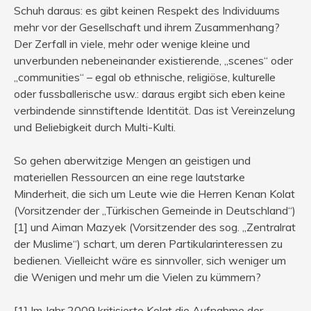
Schuh daraus: es gibt keinen Respekt des Individuums
mehr vor der Gesellschaft und ihrem Zusammenhang?
Der Zerfall in viele, mehr oder wenige kleine und
unverbunden nebeneinander existierende, „scenes“ oder
„communities“ – egal ob ethnische, religiöse, kulturelle
oder fussballerische usw.: daraus ergibt sich eben keine
verbindende sinnstiftende Identität. Das ist Vereinzelung
und Beliebigkeit durch Multi-Kulti.
So gehen aberwitzige Mengen an geistigen und
materiellen Ressourcen an eine rege lautstarke
Minderheit, die sich um Leute wie die Herren Kenan Kolat
(Vorsitzender der „Türkischen Gemeinde in Deutschland“)
[1] und Aiman Mazyek (Vorsitzender des sog. „Zentralrat
der Muslime“) schart, um deren Partikularinteressen zu
bedienen. Vielleicht wäre es sinnvoller, sich weniger um
die Wenigen und mehr um die Vielen zu kümmern?
[1] Im Jahr 2009 kritisierte Kolat die Aufnahme der