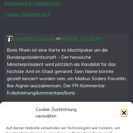
Impressum & Datenschutz
Cookie-Richtlinie (EU)
Frankfurter Rundschau
on
8/6/2026, 3:15:09 AM
Boris Rhein ist eine Karte im Machtpoker um die
Bundespräsidentschaft – Der hessische
Ministerpräsident wird plötzlich als Kandidat für das
höchste Amt im Staat genannt. Sein Name könnte
gezielt lanciert worden sein, um Markus Söders Favoritin
Ilse Aigner auszubremsen. Der FR-Kommentar.
fr.de/meinung/kommentare/boris
Cookie-Zustimmung
verwalten
FR im Fediverse
Auf dieser Website verwenden wir Technologien wie Cookies, um