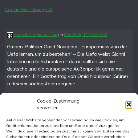
Cookie-Richtlinie (EU)
Frankfurter Rundschau
on
8/6/2026, 11:28:20 AM
Grünen-Politiker Omid Nouripour: „Europa muss von der
Uefa lernen, um zu bestehen“ – Die Uefa weist Gianni
Infantino in die Schranken – daran sollten sich die
deutsche und die europäische Außenpolitik gerne mal
orientieren. Ein Gastbeitrag von Omid Nouripour (Grüne).
fr.de/meinung/gastbeitraege/ue
Cookie-Zustimmung
verwalten
FR im Fediverse
Auf dieser Website verwenden wir Technologien wie Cookies, um
Geräteinformationen zu speichern und/oder darauf zuzugreifen.
Instagram
Wenn du diesen Technologien zustimmst, können wir Daten wie das
Surfverhalten oder eindeutige IDs auf dieser Website verarbeiten.